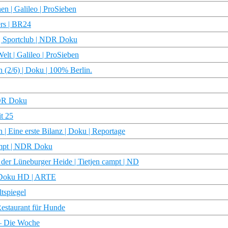
n | Galileo | ProSieben
ers | BR24
 | Sportclub | NDR Doku
elt | Galileo | ProSieben
(2/6) | Doku | 100% Berlin.
NDR Doku
it 25
| Eine erste Bilanz | Doku | Reportage
campt | NDR Doku
der Lüneburger Heide | Tietjen campt | ND
| Doku HD | ARTE
tspiegel
Restaurant für Hunde
 – Die Woche