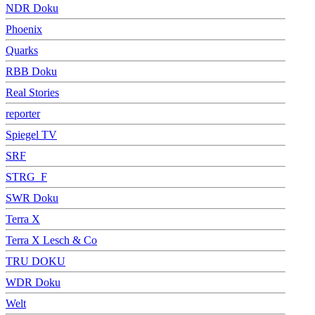
NDR Doku
Phoenix
Quarks
RBB Doku
Real Stories
reporter
Spiegel TV
SRF
STRG_F
SWR Doku
Terra X
Terra X Lesch & Co
TRU DOKU
WDR Doku
Welt