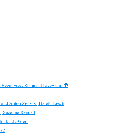
 Event «rec. & Impact Live» ein! 🎊
l und Anton Zensus | Harald Lesch
 | Suzanna Randall
lück I 37 Grad
022