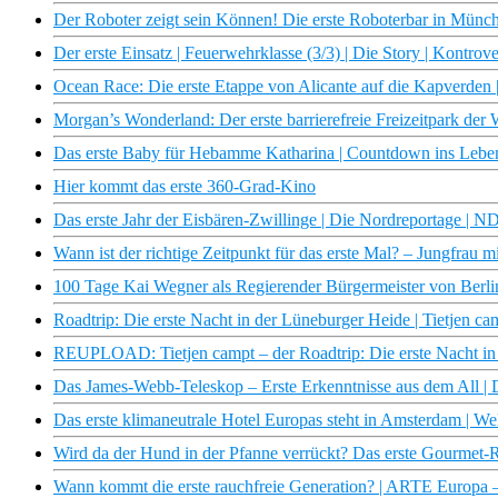
Der Roboter zeigt sein Können! Die erste Roboterbar in Münche
Der erste Einsatz | Feuerwehrklasse (3/3) | Die Story | Kontrov
Ocean Race: Die erste Etappe von Alicante auf die Kapverden
Morgan’s Wonderland: Der erste barrierefreie Freizeitpark der W
Das erste Baby für Hebamme Katharina | Countdown ins Leben 
Hier kommt das erste 360-Grad-Kino
Das erste Jahr der Eisbären-Zwillinge | Die Nordreportage | 
Wann ist der richtige Zeitpunkt für das erste Mal? – Jungfrau m
100 Tage Kai Wegner als Regierender Bürgermeister von Berlin 
Roadtrip: Die erste Nacht in der Lüneburger Heide | Tietjen 
REUPLOAD: Tietjen campt – der Roadtrip: Die erste Nacht in 
Das James-Webb-Teleskop – Erste Erkenntnisse aus dem All 
Das erste klimaneutrale Hotel Europas steht in Amsterdam | Wel
Wird da der Hund in der Pfanne verrückt? Das erste Gourmet-
Wann kommt die erste rauchfreie Generation? | ARTE Europa