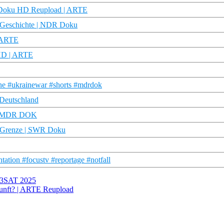
| Doku HD Reupload | ARTE
re Geschichte | NDR Doku
| ARTE
 HD | ARTE
aine #ukrainewar #shorts #mdrdok
 Deutschland
r | MDR DOK
he Grenze | SWR Doku
ation #focustv #reportage #notfall
/3SAT 2025
kunft? | ARTE Reupload