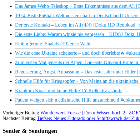
Das James-Webb-Teleskop – Erste Erkenntnisse aus dem All 
1974: Erste Fußball-Weltmeisterschaft in Deutschland | Unse
Der erste Kontakt – Leben im All (4/4) | Doku HD Reupload 
Die erste Liebe: Warum wir sie nie vergessen – KIDS | Doku
Einbürgerung: Shahds (19) erste Wahl
Wie die erste Ukraine scheiterte – und doch überlebte🔥 #ukr
Zum ersten Mal jenseits der Alpen: Die erste Olivenöl-Ernte in
Begeisterung, Angst, Anpassung – Das erste Jahr unter Hitle
Schnelle Hilfe für Kriegsopfer – Von Mainz an die ukrainisc
Krank im Knast und keine Hilfe? | Y-Kollektiv #shorts
Patient weigert sich medizinische Hilfe anzunehmen! #dokument
Vorheriger Beitrag
Wunderwerk Fuesse | Doku Wissen hoch 2 | ZDF
Nächster Beitrag
Tiefsee: Neues Eldorado oder Schiffswrack der Zu
Sender & Sendungen