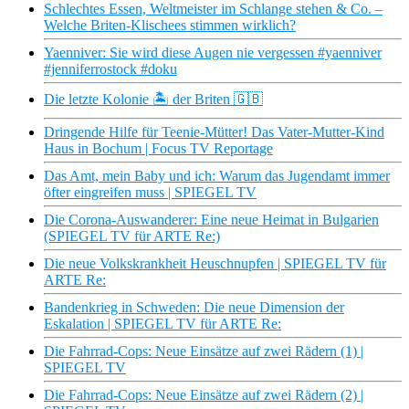
Schlechtes Essen, Weltmeister im Schlange stehen & Co. –
Welche Briten-Klischees stimmen wirklich?
Yaenniver: Sie wird diese Augen nie vergessen #yaenniver
#jenniferrostock #doku
Die letzte Kolonie 🏝 der Briten 🇬🇧
Dringende Hilfe für Teenie-Mütter! Das Vater-Mutter-Kind
Haus in Bochum | Focus TV Reportage
Das Amt, mein Baby und ich: Warum das Jugendamt immer
öfter eingreifen muss | SPIEGEL TV
Die Corona-Auswanderer: Eine neue Heimat in Bulgarien
(SPIEGEL TV für ARTE Re:)
Die neue Volkskrankheit Heuschnupfen | SPIEGEL TV für
ARTE Re:
Bandenkrieg in Schweden: Die neue Dimension der
Eskalation | SPIEGEL TV für ARTE Re:
Die Fahrrad-Cops: Neue Einsätze auf zwei Rädern (1) |
SPIEGEL TV
Die Fahrrad-Cops: Neue Einsätze auf zwei Rädern (2) |