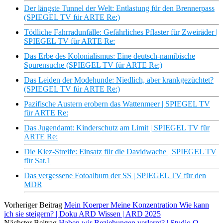
Der längste Tunnel der Welt: Entlastung für den Brennerpass
(SPIEGEL TV für ARTE Re:)
Tödliche Fahrradunfälle: Gefährliches Pflaster für Zweiräder |
SPIEGEL TV für ARTE Re:
Das Erbe des Kolonialismus: Eine deutsch-namibische
Spurensuche (SPIEGEL TV für ARTE Re:)
Das Leiden der Modehunde: Niedlich, aber krankgezüchtet?
(SPIEGEL TV für ARTE Re:)
Pazifische Austern erobern das Wattenmeer | SPIEGEL TV
für ARTE Re:
Das Jugendamt: Kinderschutz am Limit | SPIEGEL TV für
ARTE Re:
Die Kiez-Streife: Einsatz für die Davidwache | SPIEGEL TV
für Sat.1
Das vergessene Fotoalbum der SS | SPIEGEL TV für den
MDR
Vorheriger Beitrag
Mein Koerper Meine Konzentration Wie kann
ich sie steigern? | Doku ARD Wissen | ARD 2025
Nächster Beitrag
Haben wir Beziehungen verlernt? | Studio Q