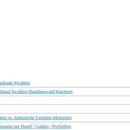
okratie #wahlen
chland #wahlen #landtagswahl #sachsen
on vs. italienische Familien-Metzgerei
ssants per Hand! | Galileo | ProSieben