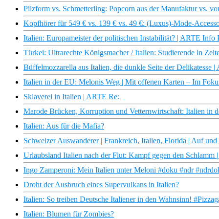
Pilzform vs. Schmetterling: Popcorn aus der Manufaktur vs. vo
Kopfhörer für 549 € vs. 139 € vs. 49 €: (Luxus)-Mode-Accessoi
Italien: Europameister der politischen Instabilität? | ARTE Info 
Türkei: Ultrarechte Königsmacher / Italien: Studierende in Z
Büffelmozzarella aus Italien, die dunkle Seite der Delikatesse 
Italien in der EU: Melonis Weg | Mit offenen Karten – Im Fok
Sklaverei in Italien | ARTE Re:
Marode Brücken, Korruption und Vetternwirtschaft: Italien in
Italien: Aus für die Mafia?
Schweizer Auswanderer | Frankreich, Italien, Florida | Auf u
Urlaubsland Italien nach der Flut: Kampf gegen den Schlamm |
Ingo Zamperoni: Mein Italien unter Meloni #doku #ndr #ndrdo
Droht der Ausbruch eines Supervulkans in Italien?
Italien: So treiben Deutsche Italiener in den Wahnsinn! #Pizzag
Italien: Blumen für Zombies?