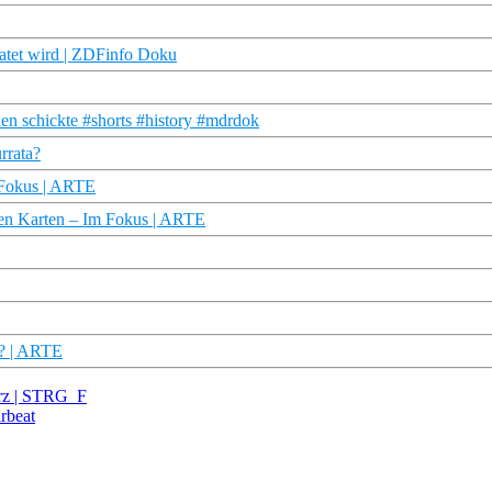
ratet wird | ZDFinfo Doku
üden schickte #shorts #history #mdrdok
urrata?
 Fokus | ARTE
enen Karten – Im Fokus | ARTE
…? | ARTE
urz | STRG_F
rbeat