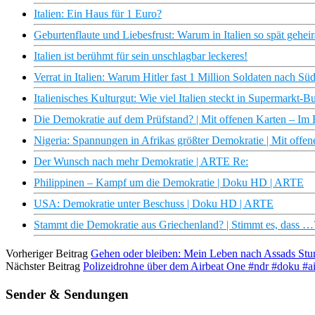
Italien: Ein Haus für 1 Euro?
Geburtenflaute und Liebesfrust: Warum in Italien so spät gehei
Italien ist berühmt für sein unschlagbar leckeres!
Verrat in Italien: Warum Hitler fast 1 Million Soldaten nach S
Italienisches Kulturgut: Wie viel Italien steckt in Supermarkt-B
Die Demokratie auf dem Prüfstand? | Mit offenen Karten – Im
Nigeria: Spannungen in Afrikas größter Demokratie | Mit off
Der Wunsch nach mehr Demokratie | ARTE Re:
Philippinen – Kampf um die Demokratie | Doku HD | ARTE
USA: Demokratie unter Beschuss | Doku HD | ARTE
Stammt die Demokratie aus Griechenland? | Stimmt es, dass 
Vorheriger Beitrag
Gehen oder bleiben: Mein Leben nach Assads St
Nächster Beitrag
Polizeidrohne über dem Airbeat One #ndr #doku #ai
Sender & Sendungen