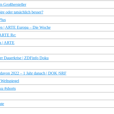
m Großhersteller
re oder tatsächlich besser?
Plus
elten | ARTE Europa – Die Woche
| ARTE Re:
us | ARTE
 der Dauerkrise | ZDFinfo Doku
nd davon 2022 – 1 Jahr danach | DOK |SRF
 Weltspiegel
ku #shorts
ate