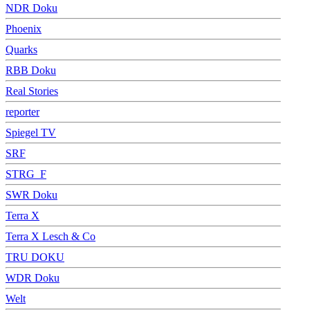
NDR Doku
Phoenix
Quarks
RBB Doku
Real Stories
reporter
Spiegel TV
SRF
STRG_F
SWR Doku
Terra X
Terra X Lesch & Co
TRU DOKU
WDR Doku
Welt