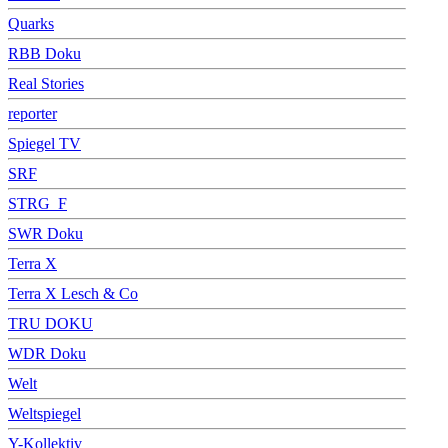
Quarks
RBB Doku
Real Stories
reporter
Spiegel TV
SRF
STRG_F
SWR Doku
Terra X
Terra X Lesch & Co
TRU DOKU
WDR Doku
Welt
Weltspiegel
Y-Kollektiv