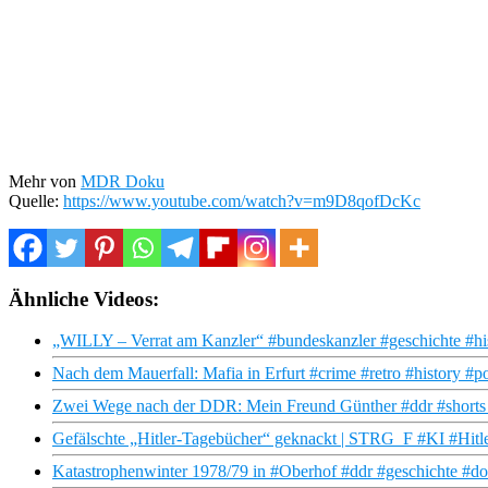
Mehr von
MDR Doku
Quelle:
https://www.youtube.com/watch?v=m9D8qofDcKc
Ähnliche Videos:
„WILLY – Verrat am Kanzler“ #bundeskanzler #geschichte #hi
Nach dem Mauerfall: Mafia in Erfurt #crime #retro #history #
Zwei Wege nach der DDR: Mein Freund Günther #ddr #shorts 
Gefälschte „Hitler-Tagebücher“ geknackt | STRG_F #KI #Hitl
Katastrophenwinter 1978/79 in #Oberhof #ddr #geschichte #do