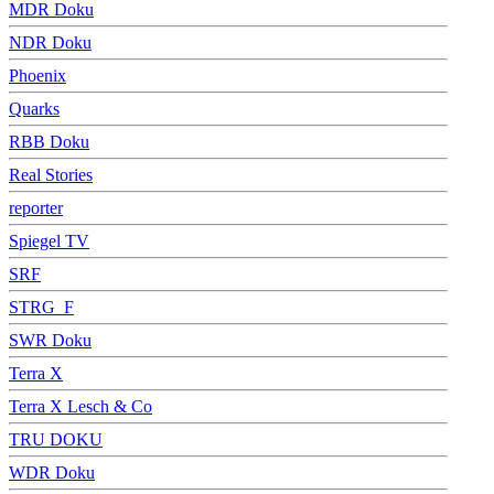
MDR Doku
NDR Doku
Phoenix
Quarks
RBB Doku
Real Stories
reporter
Spiegel TV
SRF
STRG_F
SWR Doku
Terra X
Terra X Lesch & Co
TRU DOKU
WDR Doku