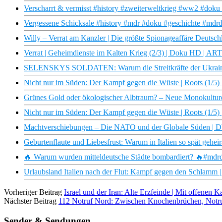
Verscharrt & vermisst #history #zweiterweltkrieg #ww2 #dok
Vergessene Schicksale #history #mdr #doku #geschichte #mdr
Willy – Verrat am Kanzler | Die größte Spionageaffäre Deutsch
Verrat | Geheimdienste im Kalten Krieg (2/3) | Doku HD | AR
SELENSKYS SOLDATEN: Warum die Streitkräfte der Ukraine
Nicht nur im Süden: Der Kampf gegen die Wüste | Roots (1/5)
Grünes Gold oder ökologischer Albtraum? – Neue Monokultur
Nicht nur im Süden: Der Kampf gegen die Wüste | Roots (1/
Machtverschiebungen – Die NATO und der Globale Süden |
Geburtenflaute und Liebesfrust: Warum in Italien so spät gehei
🔥 Warum wurden mitteldeutsche Städte bombardiert? 🔥#mdrdo
Urlaubsland Italien nach der Flut: Kampf gegen den Schlamm |
Vorheriger Beitrag
Israel und der Iran: Alte Erzfeinde | Mit offenen 
Nächster Beitrag
112 Notruf Nord: Zwischen Knochenbrüchen, Notru
Sender & Sendungen