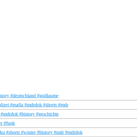
story #deutschland #guillaume
polizei #mafia #mdrdok #shorts #mdr
#mdrdok #history #geschichte
er #funk
ku #shorts #winter #history #mdr #mdrdok