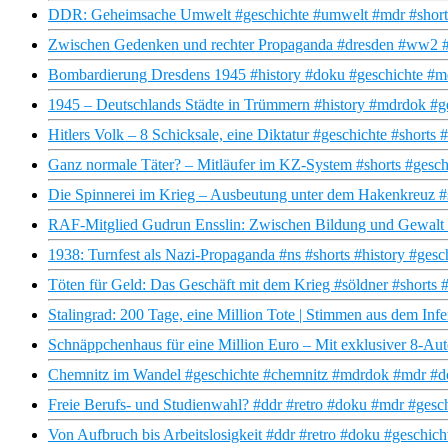
DDR: Geheimsache Umwelt #geschichte #umwelt #mdr #shorts
Zwischen Gedenken und rechter Propaganda #dresden #ww2 #h
Bombardierung Dresdens 1945 #history #doku #geschichte #m
1945 – Deutschlands Städte in Trümmern #history #mdrdok #g
Hitlers Volk – 8 Schicksale, eine Diktatur #geschichte #short
Ganz normale Täter? – Mitläufer im KZ-System #shorts #gesc
Die Spinnerei im Krieg – Ausbeutung unter dem Hakenkreuz 
RAF-Mitglied Gudrun Ensslin: Zwischen Bildung und Gewalt 
1938: Turnfest als Nazi-Propaganda #ns #shorts #history #ges
Töten für Geld: Das Geschäft mit dem Krieg #söldner #shorts 
Stalingrad: 200 Tage, eine Million Tote | Stimmen aus dem Inf
Schnäppchenhaus für eine Million Euro – Mit exklusiver 8-Aut
Chemnitz im Wandel #geschichte #chemnitz #mdrdok #mdr #dok
Freie Berufs- und Studienwahl? #ddr #retro #doku #mdr #gesc
Von Aufbruch bis Arbeitslosigkeit #ddr #retro #doku #geschic