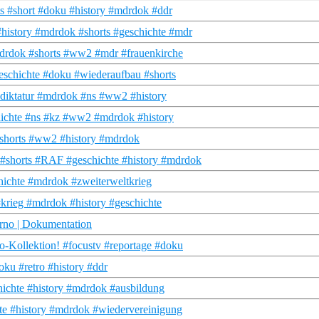
 #short #doku #history #mdrdok #ddr
istory #mdrdok #shorts #geschichte #mdr
drdok #shorts #ww2 #mdr #frauenkirche
eschichte #doku #wiederaufbau #shorts
s #diktatur #mdrdok #ns #ww2 #history
hichte #ns #kz #ww2 #mdrdok #history
#shorts #ww2 #history #mdrdok
#shorts #RAF #geschichte #history #mdrdok
chichte #mdrdok #zweiterweltkrieg
#krieg #mdrdok #history #geschichte
erno | Dokumentation
o-Kollektion! #focustv #reportage #doku
u #retro #history #ddr
hichte #history #mdrdok #ausbildung
hte #history #mdrdok #wiedervereinigung