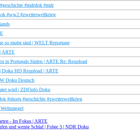
u #geschichte #mdrdok #mdr
dok #ww2 #zweiterweltkrieg
lands
TE
 so mutig sind | WELT Reportage
 | ARTE
en in Portugals Süden | ARTE Re: Reupload
5) | Doku HD Reupload | ARTE
 DW Doku Deutsch
ratet wird | ZDFinfo Doku
k #shorts #geschichte #zweiterweltkrieg
 Weltspiegel
Karten - Im Fokus | ARTE
fen und wenig Schlaf | Folge 3 | NDR Doku