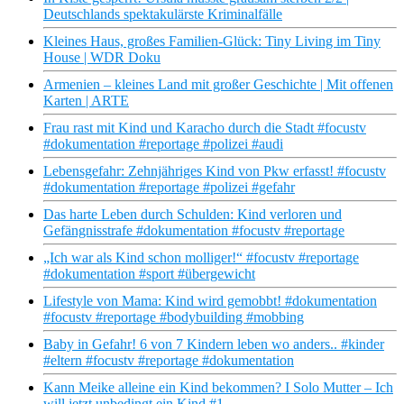
Deutschlands spektakulärste Kriminalfälle
Kleines Haus, großes Familien-Glück: Tiny Living im Tiny
House | WDR Doku
Armenien – kleines Land mit großer Geschichte | Mit offenen
Karten | ARTE
Frau rast mit Kind und Karacho durch die Stadt #focustv
#dokumentation #reportage #polizei #audi
Lebensgefahr: Zehnjähriges Kind von Pkw erfasst! #focustv
#dokumentation #reportage #polizei #gefahr
Das harte Leben durch Schulden: Kind verloren und
Gefängnisstrafe #dokumentation #focustv #reportage
„Ich war als Kind schon molliger!“ #focustv #reportage
#dokumentation #sport #übergewicht
Lifestyle von Mama: Kind wird gemobbt! #dokumentation
#focustv #reportage #bodybuilding #mobbing
Baby in Gefahr! 6 von 7 Kindern leben wo anders.. #kinder
#eltern #focustv #reportage #dokumentation
Kann Meike alleine ein Kind bekommen? I Solo Mutter – Ich
will jetzt unbedingt ein Kind #1