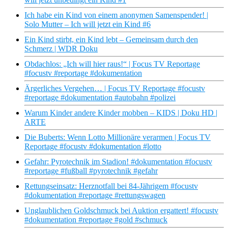
Ich habe ein Kind von einem anonymen Samenspender! |
Solo Mutter – Ich will jetzt ein Kind #6
Ein Kind stirbt, ein Kind lebt – Gemeinsam durch den
Schmerz | WDR Doku
Obdachlos: „Ich will hier raus!“ | Focus TV Reportage
#focustv #reportage #dokumentation
Ärgerliches Vergehen… | Focus TV Reportage #focustv
#reportage #dokumentation #autobahn #polizei
Warum Kinder andere Kinder mobben – KIDS | Doku HD |
ARTE
Die Buberts: Wenn Lotto Millionäre verarmen | Focus TV
Reportage #focustv #dokumentation #lotto
Gefahr: Pyrotechnik im Stadion! #dokumentation #focustv
#reportage #fußball #pyrotechnik #gefahr
Rettungseinsatz: Herznotfall bei 84-Jährigem #focustv
#dokumentation #reportage #rettungswagen
Unglaublichen Goldschmuck bei Auktion ergattert! #focustv
#dokumentation #reportage #gold #schmuck