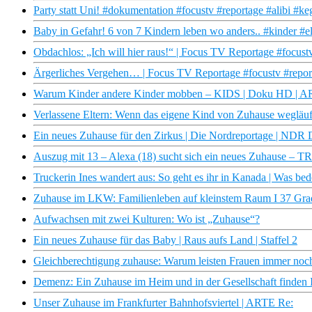
Party statt Uni! #dokumentation #focustv #reportage #alibi #keg
Baby in Gefahr! 6 von 7 Kindern leben wo anders.. #kinder #e
Obdachlos: „Ich will hier raus!“ | Focus TV Reportage #focus
Ärgerliches Vergehen… | Focus TV Reportage #focustv #repor
Warum Kinder andere Kinder mobben – KIDS | Doku HD | 
Verlassene Eltern: Wenn das eigene Kind von Zuhause wegläuf
Ein neues Zuhause für den Zirkus | Die Nordreportage | NDR
Auszug mit 13 – Alexa (18) sucht sich ein neues Zuhause 
Truckerin Ines wandert aus: So geht es ihr in Kanada | Was be
Zuhause im LKW: Familienleben auf kleinstem Raum I 37 Gra
Aufwachsen mit zwei Kulturen: Wo ist „Zuhause“?
Ein neues Zuhause für das Baby | Raus aufs Land | Staffel 2
Gleichberechtigung zuhause: Warum leisten Frauen immer noch 
Demenz: Ein Zuhause im Heim und in der Gesellschaft finden 
Unser Zuhause im Frankfurter Bahnhofsviertel | ARTE Re: