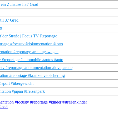
 ein Zuhause I 37 Grad
t I 37 Grad
ts
f der Straße | Focus TV Reportage
rtage #focustv #dokumentation #lotto
entation #reportage #rettungswagen
 #reportage #automobile #autos #auto
stv #reportage #dokumentation #loveparade
tation #reportage #krankenversicherung
 #sport #übergewicht
ation #japan #freizeitpark
ntation #focustv #reportage #kinder #straßenkinder
pload