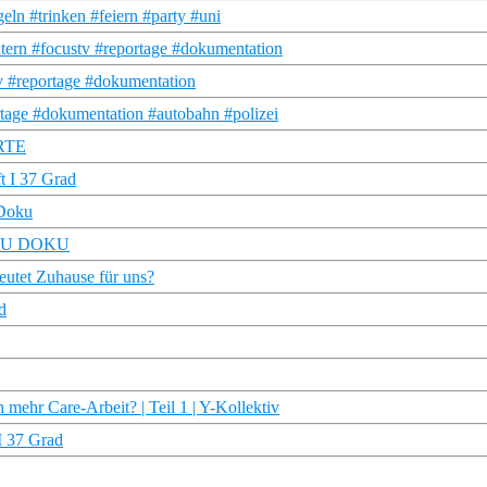
eln #trinken #feiern #party #uni
ltern #focustv #reportage #dokumentation
tv #reportage #dokumentation
tage #dokumentation #autobahn #polizei
ARTE
t I 37 Grad
 Doku
– TRU DOKU
deutet Zuhause für uns?
d
mehr Care-Arbeit? | Teil 1 | Y-Kollektiv
I 37 Grad