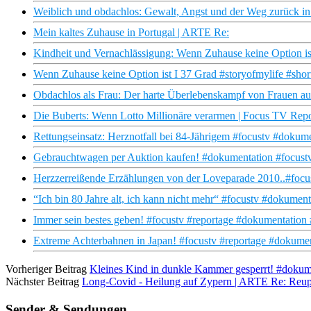
Weiblich und obdachlos: Gewalt, Angst und der Weg zurück in
Mein kaltes Zuhause in Portugal | ARTE Re:
Kindheit und Vernachlässigung: Wenn Zuhause keine Option is
Wenn Zuhause keine Option ist I 37 Grad #storyofmylife #shor
Obdachlos als Frau: Der harte Überlebenskampf von Frauen au
Die Buberts: Wenn Lotto Millionäre verarmen | Focus TV Repo
Rettungseinsatz: Herznotfall bei 84-Jährigem #focustv #dokum
Gebrauchtwagen per Auktion kaufen! #dokumentation #focustv
Herzzerreißende Erzählungen von der Loveparade 2010..#focu
“Ich bin 80 Jahre alt, ich kann nicht mehr“ #focustv #dokumen
Immer sein bestes geben! #focustv #reportage #dokumentation
Extreme Achterbahnen in Japan! #focustv #reportage #dokument
Vorheriger Beitrag
Kleines Kind in dunkle Kammer gesperrt! #dokume
Nächster Beitrag
Long-Covid - Heilung auf Zypern | ARTE Re: Reu
Sender & Sendungen