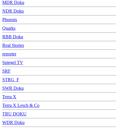
MDR Doku
NDR Doku
Phoenix
Quarks
RBB Doku
Real Stories
reporter
Spiegel TV
SRF
STRG_F
SWR Doku
Terra X
Terra X Lesch & Co
TRU DOKU
WDR Doku