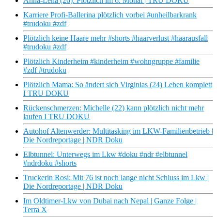
Anna-Lena (26): Plötzlich im 6. Monat | TRU DOKU
Karriere Profi-Ballerina plötzlich vorbei #unheilbarkrank
#trudoku #zdf
Plötzlich keine Haare mehr #shorts #haarverlust #haarausfall
#trudoku #zdf
Plötzlich Kinderheim #kinderheim #wohngruppe #familie
#zdf #trudoku
Plötzlich Mama: So ändert sich Virginias (24) Leben komplett
I TRU DOKU
Rückenschmerzen: Michelle (22) kann plötzlich nicht mehr
laufen I TRU DOKU
Autohof Altenwerder: Multitasking im LKW-Familienbetrieb |
Die Nordreportage | NDR Doku
Elbtunnel: Unterwegs im Lkw #doku #ndr #elbtunnel
#ndrdoku #shorts
Truckerin Rosi: Mit 76 ist noch lange nicht Schluss im Lkw |
Die Nordreportage | NDR Doku
Im Oldtimer-Lkw von Dubai nach Nepal | Ganze Folge |
Terra X