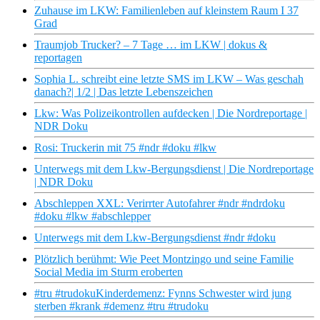
Zuhause im LKW: Familienleben auf kleinstem Raum I 37
Grad
Traumjob Trucker? – 7 Tage … im LKW | dokus &
reportagen
Sophia L. schreibt eine letzte SMS im LKW – Was geschah
danach?| 1/2 | Das letzte Lebenszeichen
Lkw: Was Polizeikontrollen aufdecken | Die Nordreportage |
NDR Doku
Rosi: Truckerin mit 75 #ndr #doku #lkw
Unterwegs mit dem Lkw-Bergungsdienst | Die Nordreportage
| NDR Doku
Abschleppen XXL: Verirrter Autofahrer #ndr #ndrdoku
#doku #lkw #abschlepper
Unterwegs mit dem Lkw-Bergungsdienst #ndr #doku
Plötzlich berühmt: Wie Peet Montzingo und seine Familie
Social Media im Sturm eroberten
#tru #trudokuKinderdemenz: Fynns Schwester wird jung
sterben #krank #demenz #tru #trudoku