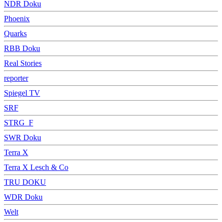
NDR Doku
Phoenix
Quarks
RBB Doku
Real Stories
reporter
Spiegel TV
SRF
STRG_F
SWR Doku
Terra X
Terra X Lesch & Co
TRU DOKU
WDR Doku
Welt