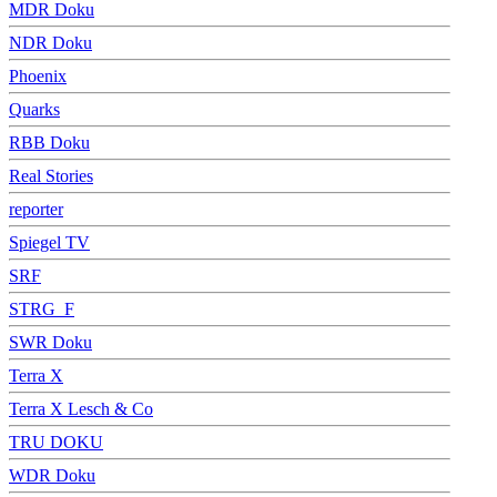
MDR Doku
NDR Doku
Phoenix
Quarks
RBB Doku
Real Stories
reporter
Spiegel TV
SRF
STRG_F
SWR Doku
Terra X
Terra X Lesch & Co
TRU DOKU
WDR Doku