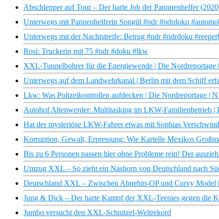
Abschlepper auf Tour – Der harte Job der Pannnenhelfer (202
Unterwegs mit Pannenhelferin Songül #ndr #ndrdoku #automo
Unterwegs mit der Nachtstreife: Betrug #ndr #ndrdoku #reepe
Rosi: Truckerin mit 75 #ndr #doku #lkw
XXL-Tunnelbohrer für die Energiewende | Die Nordreportag
Unterwegs auf dem Landwehrkanal | Berlin mit dem Schiff erf
Lkw: Was Polizeikontrollen aufdecken | Die Nordreportage |
Autohof Altenwerder: Multitasking im LKW-Familienbetrieb 
Hat der mysteriöse LKW-Fahrer etwas mit Sophias Verschwinden
Korruption, Gewalt, Erpressung: Wie Kartelle Mexikos Großm
Bis zu 6 Personen passen hier ohne Probleme rein! Der ausz
Umzug XXL – So zieht ein Nashorn von Deutschland nach Süd
Deutschland XXL – Zwischen Abnehm-OP und Curvy Model |
Jung & Dick – Der harte Kampf der XXL-Teenies gegen die Ki
Jumbo versucht den XXL-Schnitzel-Weltrekord