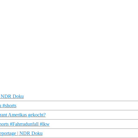
 | NDR Doku
 #shorts
ant Amerikas gekocht?
orts #Fahrradunfall #lkw
dreportage | NDR Doku