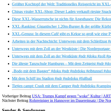
Größter Kochtopf der Welt: Traditionelles Reisgericht im XXL
Chinas viraler XXL-Shop: Dieser Laden verkauft riesige Snack
Diese XXL-Wasserrutsche ist nichts für Angsthasen: Die Reko
XXL-Ranking: Gigantischer 1.20m-Burger & der größte Kürbi
XXL-Genuss: In diesem Café gibt es Kekse so groß wie eine P
Arbeiten in der Nachtschicht: Unterwegs mit dem Schleifzug #
Unterwegs mit dem Zoll an der Westküste | Die Nordreportag
Unterwegs mit dem Zoll an der Westküste #ndr #doku #zoll #po
Die älteste Tanzschule Hamburgs – Mit dem Zeitgeist #ndr #d
„Bodo mit dem Bagger“ #doku #ndr #ndrdoku #elbtunnel #sho
Mit dem Schiff ins Stadion #ndr #ndrdoku #fußball
Tietjen campt: Crash mit dem Camper #ndr #ndrdoku #camping
Vorheriger Beitrag
USA: Trumps Kampf gegen "woke" Kultur | ART
Nächster Beitrag
Rohrreiniger in Hannover im Dauereinsatz | Die N
Sender & Sendungen