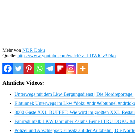
Mehr von
NDR Doku
Quelle:
https://www.youtube.com/watch?v=LJJWICv3Dko
Ähnliche Videos:
Unterwegs mit dem Lkw-Bergungsdienst | Die Nordreportage
Elbtunnel: Unterwegs im Lkw #doku #ndr #elbtunnel #ndrdoku
8000 Gäste XXL-BUFFET: Wie wird im größten XXL-Restaur
Fahrradunfall: LKW fährt über Zarahs Beine | TRU DOKU #sh
Polizei und Abschlepper: Einsatz auf der Autobahn | Die Nor