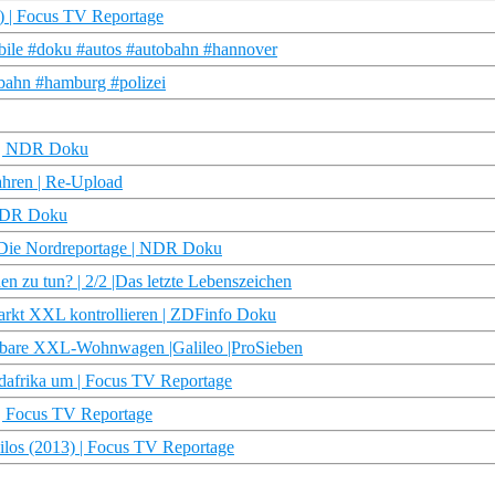
0) | Focus TV Reportage
bile #doku #autos #autobahn #hannover
rbahn #hamburg #polizei
e | NDR Doku
ahren | Re-Upload
 NDR Doku
| Die Nordreportage | NDR Doku
 zu tun? | 2/2 |Das letzte Lebenszeichen
arkt XXL kontrollieren | ZDFinfo Doku
iehbare XXL-Wohnwagen |Galileo |ProSieben
afrika um | Focus TV Reportage
 Focus TV Reportage
los (2013) | Focus TV Reportage