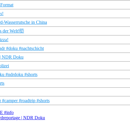
-Format
s!
rd-Wasserrutsche in China
s der Welt!🤯
izza!
ndr #doku #nachtschicht
e | NDR Doku
lizei
oku #ndrdoku #shorts
rts
 #camper #roadtrip #shorts
E #info
ordreportage | NDR Doku