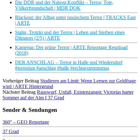
Die DDR und der Nahost-Konflikt – Terror, Tote,
Völkerfreundschaft | MDR DOK
Blackout: der Alltag unter russischem Terror | TRACKS East
| ARTE
Stalin, Trotzki und der Terror | Leben und Sterben eines
Diktators (2/5) | ARTE
Kamerun: Der grüne Terror | ARTE Reportage Reupload
(2018)
DER ANSCHLAG – Terror in Halle und Wiedersdorf
#terrorism #anschlag #halle #rechtsextremismus
Vorheriger Beitrag
Studieren am Limit: Wenn Lernen zur Geldfrage
wird | ARTE Hintergrund
Nächster Beitrag
Rauswurf, Unfall, Existenzangst: Victorias harter
Sommer auf der Alm I 37 Grad
Sender & Sendungen
360° – GEO Reportage
37 Grad