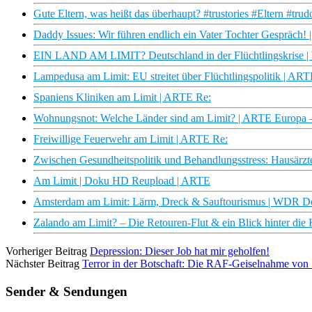
Gute Eltern, was heißt das überhaupt? #trustories #Eltern #tr
Daddy Issues: Wir führen endlich ein Vater Tochter Gespräch! 
EIN LAND AM LIMIT? Deutschland in der Flüchtlingskrise 
Lampedusa am Limit: EU streitet über Flüchtlingspolitik | A
Spaniens Kliniken am Limit | ARTE Re:
Wohnungsnot: Welche Länder sind am Limit? | ARTE Europa
Freiwillige Feuerwehr am Limit | ARTE Re:
Zwischen Gesundheitspolitik und Behandlungsstress: Hausärz
Am Limit | Doku HD Reupload | ARTE
Amsterdam am Limit: Lärm, Dreck & Sauftourismus | WDR 
Zalando am Limit? – Die Retouren-Flut & ein Blick hinter die
Vorheriger Beitrag
Depression: Dieser Job hat mir geholfen!
Nächster Beitrag
Terror in der Botschaft: Die RAF-Geiselnahme von
Sender & Sendungen