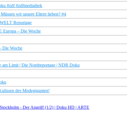
udoku #zdf #zdfmediathek
| Müssen wir unsere Eltern lieben? #4
| WELT Reportage
RTE Europa – Die Woche
 – Die Woche
te am Limit | Die Nordreportage | NDR Doku
Doku
 Kulissen des Modegiganten!
 Stockholm - Der Angriff (1/2) | Doku HD | ARTE