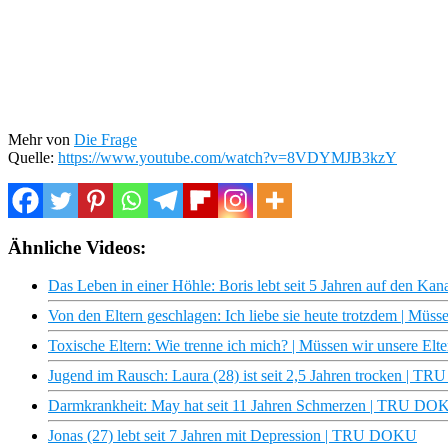
Mehr von
Die Frage
Quelle:
https://www.youtube.com/watch?v=8VDYMJB3kzY
Ähnliche Videos:
Das Leben in einer Höhle: Boris lebt seit 5 Jahren auf den Kana
Von den Eltern geschlagen: Ich liebe sie heute trotzdem | Müss
Toxische Eltern: Wie trenne ich mich? | Müssen wir unsere Elte
Jugend im Rausch: Laura (28) ist seit 2,5 Jahren trocken | 
Darmkrankheit: May hat seit 11 Jahren Schmerzen | TRU DO
Jonas (27) lebt seit 7 Jahren mit Depression | TRU DOKU