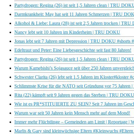
Partydrogen: Regina (26) ist seit 1,5 Jahren clean | TRU DO
Darmkrankheit: May hat seit 11 Jahren Schmerzen | TRU DOK
Alkohol & Liebe: Laura (28) ist seit 2,5 Jahren trocken | TR
Nancy lebt seit 10 Jahren im Kinderheim | TRU DOKU
Jonas lebt seit 7 Jahren mit Depression | TRU DOKU #shorts 
Edeltraut und Peter: Eine Liebesgeschichte seit fast 80 Jahren!
Partydrogen: Regina (26) ist seit 1,5 Jahren clean | TRU DOK
Warum Kamebishi’s Sojasauce seit über 250 Jahren unvergleichl
Schwester Clarita (26) lebt seit 1.5 Jahren im Kloster#kloster 
Schlimmste Krise für die NATO seit Gründung vor 75 Jahren | 
Rita (22) kämpft seit 9 Jahren gegen das Sterben | TRU DOK
Wie ist es PR*STITUIERTE ZU SEIN? Seit 7 Jahren im Ges
Warum war seit 50 Jahren kein Mensch mehr auf dem Mond!
Immer mehr Flüchtlinge – Gemeinden am Limit | Reportage | W
Marlis & Gary sind kleinwüchsige Eltern #Kleinwuchs #Eltern