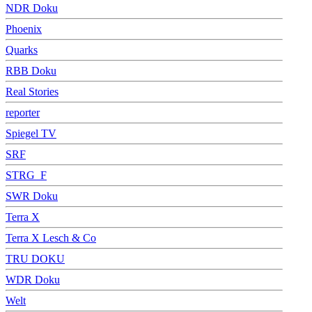
NDR Doku
Phoenix
Quarks
RBB Doku
Real Stories
reporter
Spiegel TV
SRF
STRG_F
SWR Doku
Terra X
Terra X Lesch & Co
TRU DOKU
WDR Doku
Welt