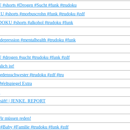
KU #shorts #Drogen #Sucht #funk #trudoku
U #shorts #morbuscrohn #funk #trudoku #zdf
U DOKU #shorts #alkohol #trudoku #funk
#depression #mentalhealth #trudoku #funk
U #drogen #sucht #trudoku #funk #zdf
ich ist!
#ordensschwester #trudoku #zdf #tru
Weltspiegel Extra
U
chäft! | JENKE. REPORT
ir müssen reden!
 #Baby #Familie #trudoku #funk #zdf