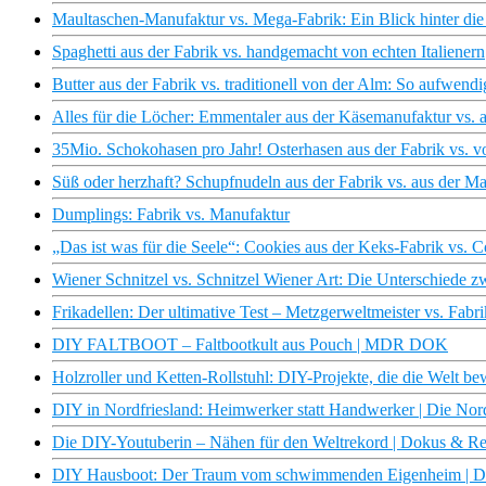
Maultaschen-Manufaktur vs. Mega-Fabrik: Ein Blick hinter die
Spaghetti aus der Fabrik vs. handgemacht von echten Italienern
Butter aus der Fabrik vs. traditionell von der Alm: So aufwendig
Alles für die Löcher: Emmentaler aus der Käsemanufaktur vs. a
35Mio. Schokohasen pro Jahr! Osterhasen aus der Fabrik vs. v
Süß oder herzhaft? Schupfnudeln aus der Fabrik vs. aus der M
Dumplings: Fabrik vs. Manufaktur
„Das ist was für die Seele“: Cookies aus der Keks-Fabrik vs.
Wiener Schnitzel vs. Schnitzel Wiener Art: Die Unterschiede
Frikadellen: Der ultimative Test – Metzgerweltmeister vs. Fabri
DIY FALTBOOT – Faltbootkult aus Pouch | MDR DOK
Holzroller und Ketten-Rollstuhl: DIY-Projekte, die die Welt b
DIY in Nordfriesland: Heimwerker statt Handwerker | Die No
Die DIY-Youtuberin – Nähen für den Weltrekord | Dokus & R
DIY Hausboot: Der Traum vom schwimmenden Eigenheim | D