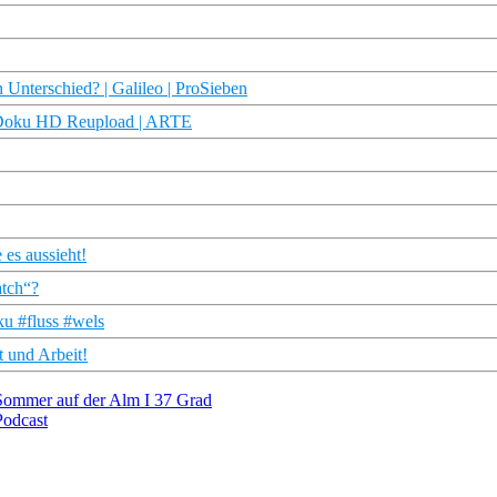
 Unterschied? | Galileo | ProSieben
5) | Doku HD Reupload | ARTE
 es aussieht!
atch“?
ku #fluss #wels
t und Arbeit!
r Sommer auf der Alm I 37 Grad
Podcast