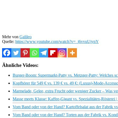
Mehr von
Galileo
Quelle:
https://www.youtube.com/watch?v=_j6vvuUjynY
Ähnliche Videos:
Burger-Boom: Supermarkt-Patty vs. Metzger-Patty: Welches
Kopfhörer für 549 € vs. 139 € vs. 49 €: (Luxus)-Mode-Accessoi
Marmelade, Gelee, extra Frucht oder weniger Zucker – Was verb
Masse meets Klasse: Kaffee-Gigant vs. Spezialitäten-Rösterei |
Vom Band oder von der Hand? Kartoffelsalat aus der Fabrik vs.
Vom Band oder von der Hand? Torten aus der Fabrik vs. Kondi