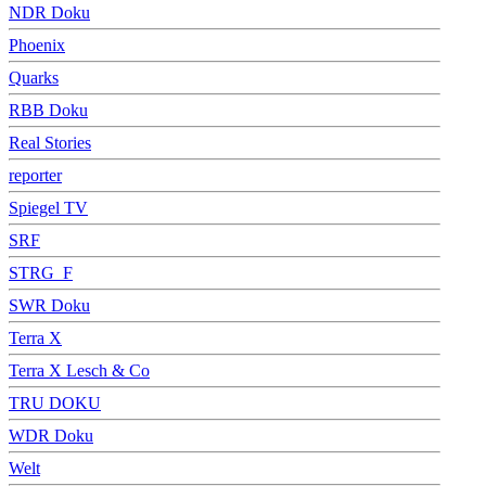
NDR Doku
Phoenix
Quarks
RBB Doku
Real Stories
reporter
Spiegel TV
SRF
STRG_F
SWR Doku
Terra X
Terra X Lesch & Co
TRU DOKU
WDR Doku
Welt