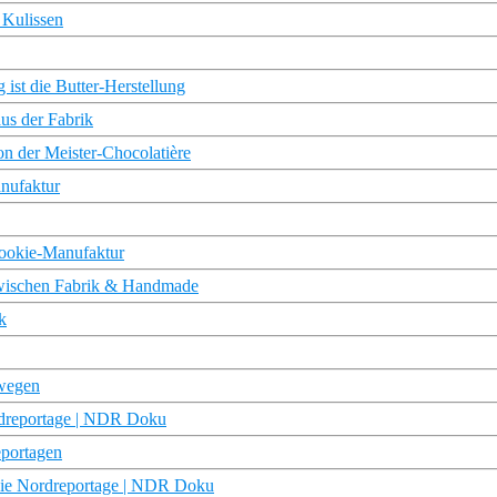
 Kulissen
 ist die Butter-Herstellung
us der Fabrik
on der Meister-Chocolatière
anufaktur
 Cookie-Manufaktur
 zwischen Fabrik & Handmade
k
ewegen
rdreportage | NDR Doku
eportagen
ie Nordreportage | NDR Doku