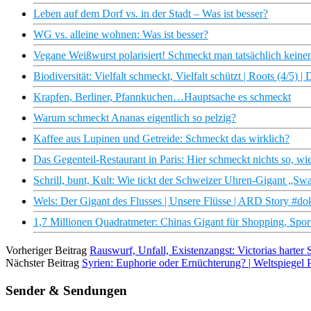
Leben auf dem Dorf vs. in der Stadt – Was ist besser?
WG vs. alleine wohnen: Was ist besser?
Vegane Weißwurst polarisiert! Schmeckt man tatsächlich keinen
Biodiversität: Vielfalt schmeckt, Vielfalt schützt | Roots (4/
Krapfen, Berliner, Pfannkuchen…Hauptsache es schmeckt
Warum schmeckt Ananas eigentlich so pelzig?
Kaffee aus Lupinen und Getreide: Schmeckt das wirklich?
Das Gegenteil-Restaurant in Paris: Hier schmeckt nichts so, wie
Schrill, bunt, Kult: Wie tickt der Schweizer Uhren-Gigant „Sw
Wels: Der Gigant des Flusses | Unsere Flüsse | ARD Story #do
1,7 Millionen Quadratmeter: Chinas Gigant für Shopping, Spor
Vorheriger Beitrag
Rauswurf, Unfall, Existenzangst: Victorias harte
Nächster Beitrag
Syrien: Euphorie oder Ernüchterung? | Weltspiegel 
Sender & Sendungen