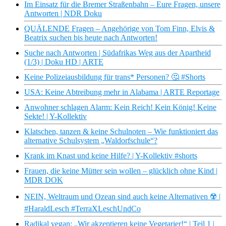
Im Einsatz für die Bremer Straßenbahn – Eure Fragen, unsere
Antworten | NDR Doku
QUÄLENDE Fragen – Angehörige von Tom Finn, Elvis &
Beatrix suchen bis heute nach Antworten!
Suche nach Antworten | Südafrikas Weg aus der Apartheid
(1/3) | Doku HD | ARTE
Keine Polizeiausbildung für trans* Personen? 🤔 #Shorts
USA: Keine Abtreibung mehr in Alabama | ARTE Reportage
Anwohner schlagen Alarm: Kein Reich! Kein König! Keine
Sekte! | Y-Kollektiv
Klatschen, tanzen & keine Schulnoten – Wie funktioniert das
alternative Schulsystem „Waldorfschule“?
Krank im Knast und keine Hilfe? | Y-Kollektiv #shorts
Frauen, die keine Mütter sein wollen – glücklich ohne Kind |
MDR DOK
NEIN, Weltraum und Ozean sind auch keine Alternativen ☢️ |
#HaraldLesch #TerraXLeschUndCo
Radikal vegan: „Wir akzeptieren keine Vegetarier!“ | Teil 1 |