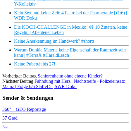
Y-Kollektiv
Kein Sex und keine Zeit: 4 Paare bei der Paartherapie | (1/6) |
WDR Doku
Die KOCH-CHALLENGE in Mexiko! 😋 10 Zutaten, keine
Regeln! | Abenteuer Leben
Keine Anerkennung im Handwerk? #shorts
Warum Dunkle Materie keine Eigenschaft der Raumzeit sein
kann | #TerraX #HaraldLesch
Keine Pubertät bis 27!
Vorheriger Beitrag
Seniorenheim ohne eigene Kinder?
Nächster Beitrag
Fahndung mit Herz | Nachtstreife - Polizeieinsatz
Mainz | Folge 6/6 Staffel 5 | SWR Doku
Sender & Sendungen
360° – GEO Reportage
37 Grad
3sat