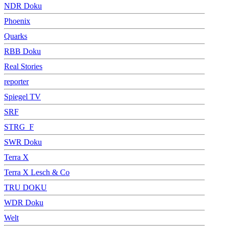
NDR Doku
Phoenix
Quarks
RBB Doku
Real Stories
reporter
Spiegel TV
SRF
STRG_F
SWR Doku
Terra X
Terra X Lesch & Co
TRU DOKU
WDR Doku
Welt