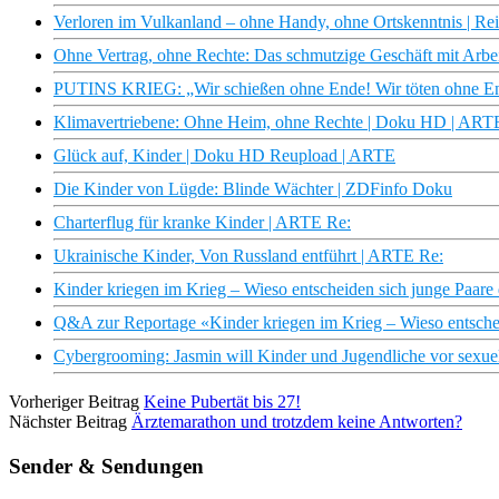
Verloren im Vulkanland – ohne Handy, ohne Ortskenntnis | R
Ohne Vertrag, ohne Rechte: Das schmutzige Geschäft mit Arbei
PUTINS KRIEG: „Wir schießen ohne Ende! Wir töten ohne En
Klimavertriebene: Ohne Heim, ohne Rechte | Doku HD | ART
Glück auf, Kinder | Doku HD Reupload | ARTE
Die Kinder von Lügde: Blinde Wächter | ZDFinfo Doku
Charterflug für kranke Kinder | ARTE Re:
Ukrainische Kinder, Von Russland entführt | ARTE Re:
Kinder kriegen im Krieg – Wieso entscheiden sich junge Paare d
Q&A zur Reportage «Kinder kriegen im Krieg – Wieso entscheid
Cybergrooming: Jasmin will Kinder und Jugendliche vor sexuel
Vorheriger Beitrag
Keine Pubertät bis 27!
Nächster Beitrag
Ärztemarathon und trotzdem keine Antworten?
Sender & Sendungen