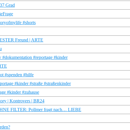
 37 Grad
ieFrage
toryofmylife #shorts
g BESTER Freund | ARTE
u
 #dokumentation #reportage #kinder
ARTE
ot #spenden #hilfe
portage #kinder #straße #straßenkinder
tage #kinder #zuhause
tory | Kontrovers | BR24
| OHNE FILTER: Pollmer fragt nach… LIEBE
erden?