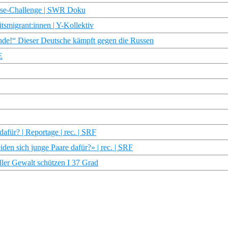
eise-Challenge | SWR Doku
tsmigrant:innen | Y-Kollektiv
de!“ Dieser Deutsche kämpft gegen die Russen
E
afür? | Reportage | rec. | SRF
en sich junge Paare dafür?» | rec. | SRF
ler Gewalt schützen I 37 Grad