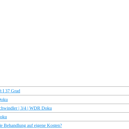
t I 37 Grad
Doku
rschwindler | 3/4 | WDR Doku
Doku
lle Behandlung auf eigene Kosten?