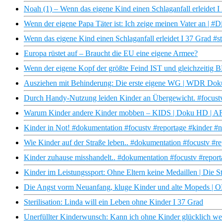
Noah (1) – Wenn das eigene Kind einen Schlaganfall erleidet I
Wenn der eigene Papa Täter ist: Ich zeige meinen Vater an | #D
Wenn das eigene Kind einen Schlaganfall erleidet I 37 Grad #s
Europa rüstet auf – Braucht die EU eine eigene Armee?
Wenn der eigene Kopf der größte Feind IST und gleichzeiti
Ausziehen mit Behinderung: Die erste eigene WG | WDR Dok
Durch Handy-Nutzung leiden Kinder an Übergewicht. #focustv
Warum Kinder andere Kinder mobben – KIDS | Doku HD | 
Kinder in Not! #dokumentation #focustv #reportage #kinder #n
Wie Kinder auf der Straße leben.. #dokumentation #focustv #re
Kinder zuhause misshandelt.. #dokumentation #focustv #repor
Kinder im Leistungssport: Ohne Eltern keine Medaillen | Die S
Die Angst vorm Neuanfang, kluge Kinder und alte Mopeds 
Sterilisation: Linda will ein Leben ohne Kinder I 37 Grad
Unerfüllter Kinderwunsch: Kann ich ohne Kinder glücklich w