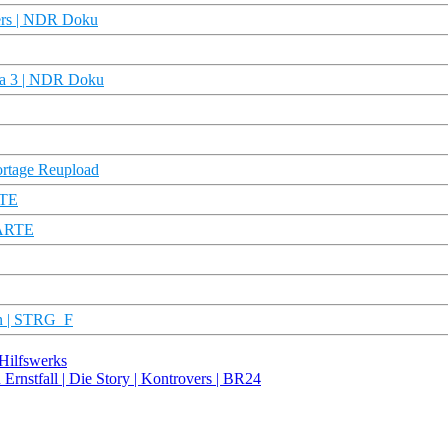
rers | NDR Doku
ama 3 | NDR Doku
ortage Reupload
RTE
| ARTE
en | STRG_F
Hilfswerks
Ernstfall | Die Story | Kontrovers | BR24