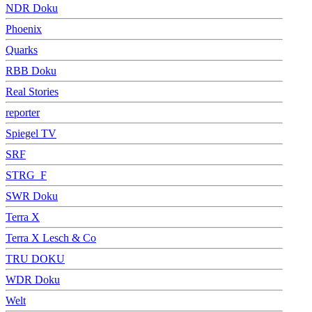
NDR Doku
Phoenix
Quarks
RBB Doku
Real Stories
reporter
Spiegel TV
SRF
STRG_F
SWR Doku
Terra X
Terra X Lesch & Co
TRU DOKU
WDR Doku
Welt