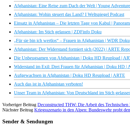
Afghanistan: Eine Reise zum Dach der Welt | Young Adventu
Afghanistan: Wohin steuert das Land? I Weltspiegel Podcast
Einsatz in Afghanistan – Die letzten Tage von Kabul | Panor
Afghanistan: Im Stich gelassen | ZDFinfo Doku
„Für sie bin ich wertlos“ – Frauen in Afghanistan | WDR Doku
Afghanistan: Der Widerstand formiert sich (2022) | ARTE Rep
Die Unbeugsamen von Afghanistan | Doku HD Reupload | A
Widerstand im Exil: Drei Frauen für Afghanistan | Doku HD 
Aufgewachsen in Afghanistan | Doku HD Reupload | ARTE
Auch das ist in Afghanistan verboten!
Unser Team in Afghanistan: Von Deutschland im Stich gelass
Vorheriger Beitrag
Deconstructed THW: Die Arbeit des Technischen 
Nächster Beitrag
Kriegsszenario in den Alpen: Bundeswehr probt den 
Sender & Sendungen