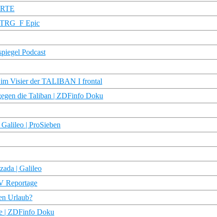
 ARTE
 STRG_F Epic
spiegel Podcast
 im Visier der TALIBAN I frontal
gen die Taliban | ZDFinfo Doku
 Galileo | ProSieben
da | Galileo
TV Reportage
ten Urlaub?
ie | ZDFinfo Doku