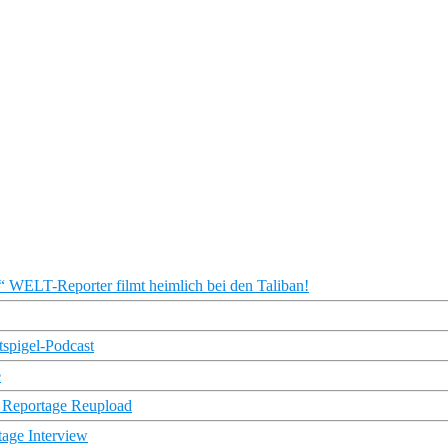
ELT-Reporter filmt heimlich bei den Taliban!
tspigel-Podcast
e
E Reportage Reupload
tage Interview