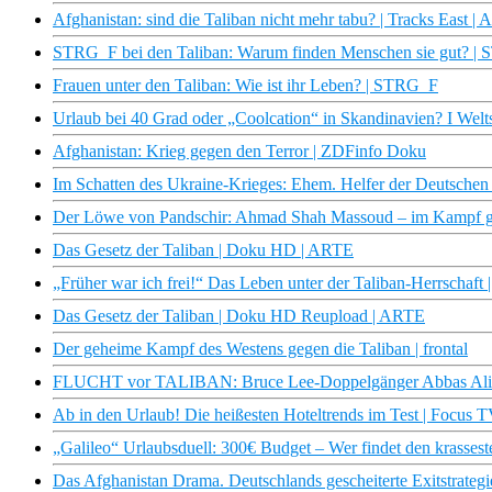
Afghanistan: sind die Taliban nicht mehr tabu? | Tracks East |
STRG_F bei den Taliban: Warum finden Menschen sie gut? |
Frauen unter den Taliban: Wie ist ihr Leben? | STRG_F
Urlaub bei 40 Grad oder „Coolcation“ in Skandinavien? I Welt
Afghanistan: Krieg gegen den Terror | ZDFinfo Doku
Im Schatten des Ukraine-Krieges: Ehem. Helfer der Deutschen
Der Löwe von Pandschir: Ahmad Shah Massoud – im Kampf ge
Das Gesetz der Taliban | Doku HD | ARTE
„Früher war ich frei!“ Das Leben unter der Taliban-Herrschaft |
Das Gesetz der Taliban | Doku HD Reupload | ARTE
Der geheime Kampf des Westens gegen die Taliban | frontal
FLUCHT vor TALIBAN: Bruce Lee-Doppelgänger Abbas Aliza
Ab in den Urlaub! Die heißesten Hoteltrends im Test | Focus 
„Galileo“ Urlaubsduell: 300€ Budget – Wer findet den krasses
Das Afghanistan Drama. Deutschlands gescheiterte Exitstrateg