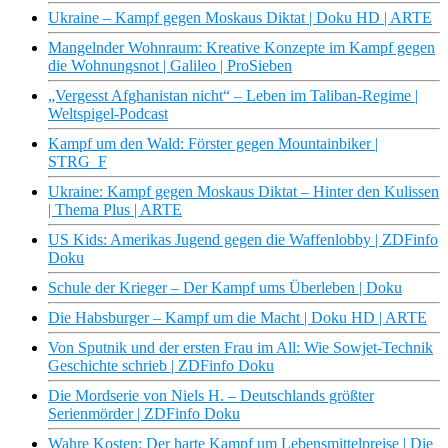
Ukraine – Kampf gegen Moskaus Diktat | Doku HD | ARTE
Mangelnder Wohnraum: Kreative Konzepte im Kampf gegen
die Wohnungsnot | Galileo | ProSieben
„Vergesst Afghanistan nicht“ – Leben im Taliban-Regime |
Weltspigel-Podcast
Kampf um den Wald: Förster gegen Mountainbiker |
STRG_F
Ukraine: Kampf gegen Moskaus Diktat – Hinter den Kulissen
| Thema Plus | ARTE
US Kids: Amerikas Jugend gegen die Waffenlobby | ZDFinfo
Doku
Schule der Krieger – Der Kampf ums Überleben | Doku
Die Habsburger – Kampf um die Macht | Doku HD | ARTE
Von Sputnik und der ersten Frau im All: Wie Sowjet-Technik
Geschichte schrieb | ZDFinfo Doku
Die Mordserie von Niels H. – Deutschlands größter
Serienmörder | ZDFinfo Doku
Wahre Kosten: Der harte Kampf um Lebensmittelpreise | Die