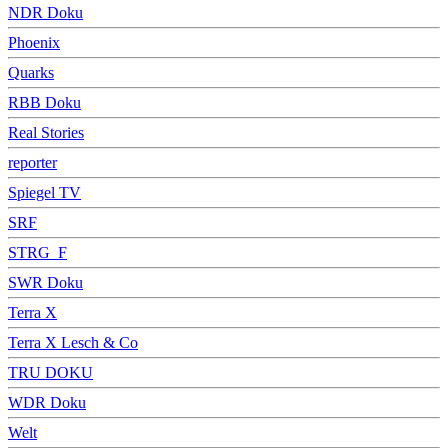
NDR Doku
Phoenix
Quarks
RBB Doku
Real Stories
reporter
Spiegel TV
SRF
STRG_F
SWR Doku
Terra X
Terra X Lesch & Co
TRU DOKU
WDR Doku
Welt