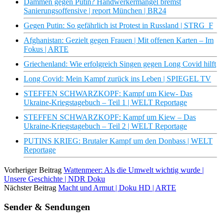
Dämmen gegen Putin? Handwerkermangel bremst
Sanierungsoffensive | report München | BR24
Gegen Putin: So gefährlich ist Protest in Russland | STRG_F
Afghanistan: Gezielt gegen Frauen | Mit offenen Karten – Im
Fokus | ARTE
Griechenland: Wie erfolgreich Singen gegen Long Covid hilft
Long Covid: Mein Kampf zurück ins Leben | SPIEGEL TV
STEFFEN SCHWARZKOPF: Kampf um Kiew- Das
Ukraine-Kriegstagebuch – Teil 1 | WELT Reportage
STEFFEN SCHWARZKOPF: Kampf um Kiew – Das
Ukraine-Kriegstagebuch – Teil 2 | WELT Reportage
PUTINS KRIEG: Brutaler Kampf um den Donbass | WELT
Reportage
Vorheriger Beitrag
Wattenmeer: Als die Umwelt wichtig wurde |
Unsere Geschichte | NDR Doku
Nächster Beitrag
Macht und Armut | Doku HD | ARTE
Sender & Sendungen