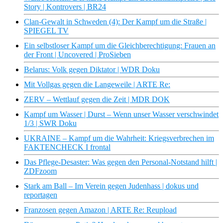
Story | Kontrovers | BR24
Clan-Gewalt in Schweden (4): Der Kampf um die Straße |
SPIEGEL TV
Ein selbstloser Kampf um die Gleichberechtigung: Frauen an
der Front | Uncovered | ProSieben
Belarus: Volk gegen Diktator | WDR Doku
Mit Vollgas gegen die Langeweile | ARTE Re:
ZERV – Wettlauf gegen die Zeit | MDR DOK
Kampf um Wasser | Durst – Wenn unser Wasser verschwindet
1/3 | SWR Doku
UKRAINE – Kampf um die Wahrheit: Kriegsverbrechen im
FAKTENCHECK I frontal
Das Pflege-Desaster: Was gegen den Personal-Notstand hilft |
ZDFzoom
Stark am Ball – Im Verein gegen Judenhass | dokus und
reportagen
Franzosen gegen Amazon | ARTE Re: Reupload