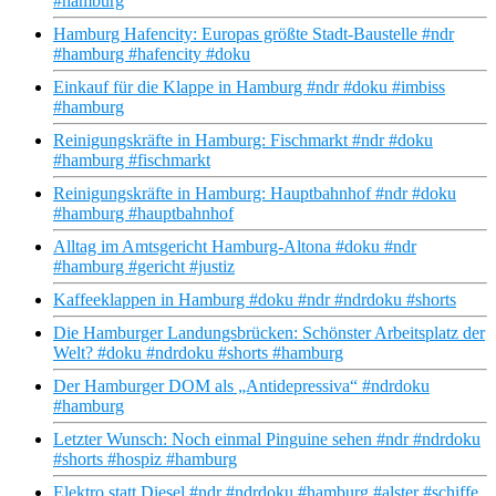
#hamburg
Hamburg Hafencity: Europas größte Stadt-Baustelle #ndr
#hamburg #hafencity #doku
Einkauf für die Klappe in Hamburg #ndr #doku #imbiss
#hamburg
Reinigungskräfte in Hamburg: Fischmarkt #ndr #doku
#hamburg #fischmarkt
Reinigungskräfte in Hamburg: Hauptbahnhof #ndr #doku
#hamburg #hauptbahnhof
Alltag im Amtsgericht Hamburg-Altona #doku #ndr
#hamburg #gericht #justiz
Kaffeeklappen in Hamburg #doku #ndr #ndrdoku #shorts
Die Hamburger Landungsbrücken: Schönster Arbeitsplatz der
Welt? #doku #ndrdoku #shorts #hamburg
Der Hamburger DOM als „Antidepressiva“ #ndrdoku
#hamburg
Letzter Wunsch: Noch einmal Pinguine sehen #ndr #ndrdoku
#shorts #hospiz #hamburg
Elektro statt Diesel #ndr #ndrdoku #hamburg #alster #schiffe