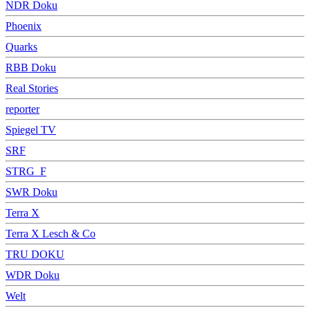
NDR Doku
Phoenix
Quarks
RBB Doku
Real Stories
reporter
Spiegel TV
SRF
STRG_F
SWR Doku
Terra X
Terra X Lesch & Co
TRU DOKU
WDR Doku
Welt