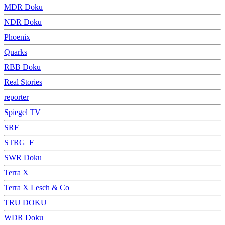
MDR Doku
NDR Doku
Phoenix
Quarks
RBB Doku
Real Stories
reporter
Spiegel TV
SRF
STRG_F
SWR Doku
Terra X
Terra X Lesch & Co
TRU DOKU
WDR Doku