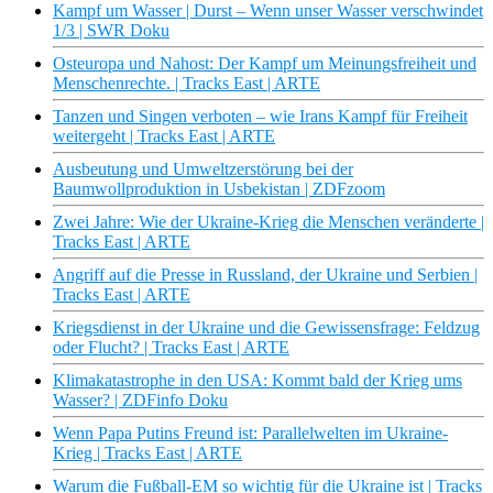
Kampf um Wasser | Durst – Wenn unser Wasser verschwindet
1/3 | SWR Doku
Osteuropa und Nahost: Der Kampf um Meinungsfreiheit und
Menschenrechte. | Tracks East | ARTE
Tanzen und Singen verboten – wie Irans Kampf für Freiheit
weitergeht | Tracks East | ARTE
Ausbeutung und Umweltzerstörung bei der
Baumwollproduktion in Usbekistan | ZDFzoom
Zwei Jahre: Wie der Ukraine-Krieg die Menschen veränderte |
Tracks East | ARTE
Angriff auf die Presse in Russland, der Ukraine und Serbien |
Tracks East | ARTE
Kriegsdienst in der Ukraine und die Gewissensfrage: Feldzug
oder Flucht? | Tracks East | ARTE
Klimakatastrophe in den USA: Kommt bald der Krieg ums
Wasser? | ZDFinfo Doku
Wenn Papa Putins Freund ist: Parallelwelten im Ukraine-
Krieg | Tracks East | ARTE
Warum die Fußball-EM so wichtig für die Ukraine ist | Tracks