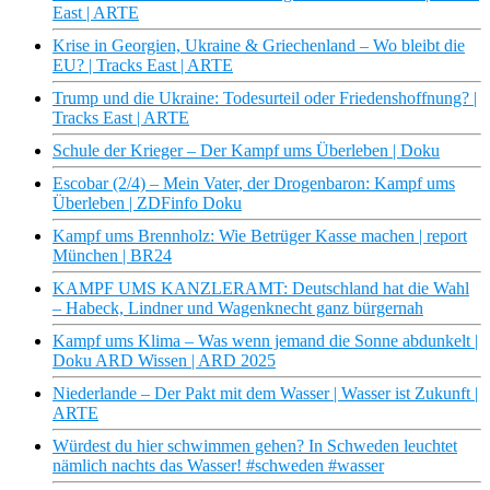
East | ARTE
Krise in Georgien, Ukraine & Griechenland – Wo bleibt die
EU? | Tracks East | ARTE
Trump und die Ukraine: Todesurteil oder Friedenshoffnung? |
Tracks East | ARTE
Schule der Krieger – Der Kampf ums Überleben | Doku
Escobar (2/4) – Mein Vater, der Drogenbaron: Kampf ums
Überleben | ZDFinfo Doku
Kampf ums Brennholz: Wie Betrüger Kasse machen | report
München | BR24
KAMPF UMS KANZLERAMT: Deutschland hat die Wahl
– Habeck, Lindner und Wagenknecht ganz bürgernah
Kampf ums Klima – Was wenn jemand die Sonne abdunkelt |
Doku ARD Wissen | ARD 2025
Niederlande – Der Pakt mit dem Wasser | Wasser ist Zukunft |
ARTE
Würdest du hier schwimmen gehen? In Schweden leuchtet
nämlich nachts das Wasser! #schweden #wasser