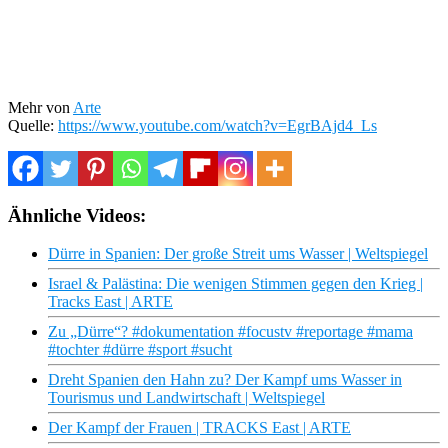
Mehr von
Arte
Quelle:
https://www.youtube.com/watch?v=EgrBAjd4_Ls
Ähnliche Videos:
Dürre in Spanien: Der große Streit ums Wasser | Weltspiegel
Israel & Palästina: Die wenigen Stimmen gegen den Krieg |
Tracks East | ARTE
Zu „Dürre“? #dokumentation #focustv #reportage #mama
#tochter #dürre #sport #sucht
Dreht Spanien den Hahn zu? Der Kampf ums Wasser in
Tourismus und Landwirtschaft | Weltspiegel
Der Kampf der Frauen | TRACKS East | ARTE