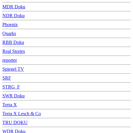
MDR Doku
NDR Doku
Phoenix
Quarks
RBB Doku
Real Stories
reporter
Spiegel TV
SRF
STRG_F
SWR Doku
Terra X
Terra X Lesch & Co
TRU DOKU
WDR Doku