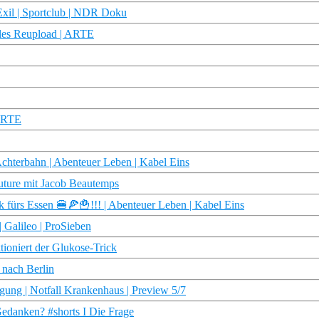
Exil | Sportclub | NDR Doku
alles Reupload | ARTE
 ARTE
hterbahn | Abenteuer Leben | Kabel Eins
Future mit Jacob Beautemps
s Essen 🍔🍕🍟!!! | Abenteuer Leben | Kabel Eins
Galileo | ProSieben
tioniert der Glukose-Trick
 nach Berlin
gung | Notfall Krankenhaus | Preview 5/7
 Gedanken? #shorts I Die Frage