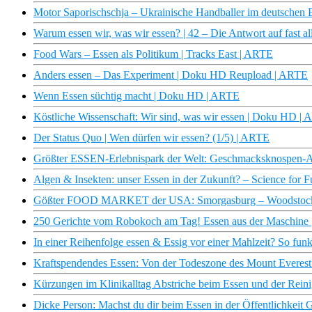
Motor Saporischschja – Ukrainische Handballer im deutschen 
Warum essen wir, was wir essen? | 42 – Die Antwort auf fast 
Food Wars – Essen als Politikum | Tracks East | ARTE
Anders essen – Das Experiment | Doku HD Reupload | ARTE
Wenn Essen süchtig macht | Doku HD | ARTE
Köstliche Wissenschaft: Wir sind, was wir essen | Doku HD |
Der Status Quo | Wen dürfen wir essen? (1/5) | ARTE
Größter ESSEN-Erlebnispark der Welt: Geschmacksknospen-Ac
Algen & Insekten: unser Essen in der Zukunft? – Science for 
Gößter FOOD MARKET der USA: Smorgasburg – Woodstock für
250 Gerichte vom Robokoch am Tag! Essen aus der Maschine | 
In einer Reihenfolge essen & Essig vor einer Mahlzeit? So funk
Kraftspendendes Essen: Von der Todeszone des Mount Everest
Kürzungen im Klinikalltag Abstriche beim Essen und der Reini
Dicke Person: Machst du dir beim Essen in der Öffentlichkeit