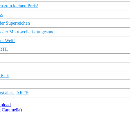
n zum kleinen Preis!
ss
der Superreichen
s der Mikrowelle ist ungesund.
er Welt!
 ARTE
 ARTE
ast alles | ARTE
upload
t Caramella)