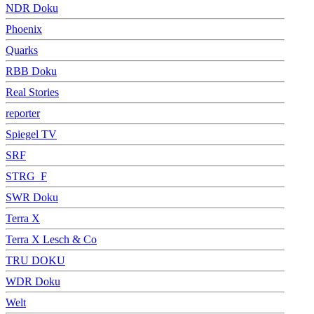
NDR Doku
Phoenix
Quarks
RBB Doku
Real Stories
reporter
Spiegel TV
SRF
STRG_F
SWR Doku
Terra X
Terra X Lesch & Co
TRU DOKU
WDR Doku
Welt