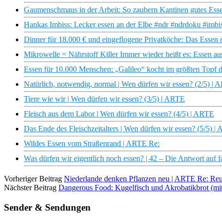
Gaumenschmaus in der Arbeit: So zaubern Kantinen gutes Esse
Hankas Imbiss: Lecker essen an der Elbe #ndr #ndrdoku #imbi
Dinner für 18.000 € und eingeflogene Privatköche: Das Essen 
Mikrowelle = Nährstoff Killer Immer wieder heißt es: Essen au
Essen für 10.000 Menschen: „Galileo“ kocht im größten Topf d
Natürlich, notwendig, normal | Wen dürfen wir essen? (2/5) |
Tiere wie wir | Wen dürfen wir essen? (3/5) | ARTE
Fleisch aus dem Labor | Wen dürfen wir essen? (4/5) | ARTE
Das Ende des Fleischzeitalters | Wen dürfen wir essen? (5/5) |
Wildes Essen vom Straßenrand | ARTE Re:
Was dürfen wir eigentlich noch essen? | 42 – Die Antwort auf f
Vorheriger Beitrag
Niederlande denken Pflanzen neu | ARTE Re: Re
Nächster Beitrag
Dangerous Food: Kugelfisch und Akrobatikbrot (mi
Sender & Sendungen