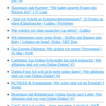
wir? #6
Hausmann statt Karriere: “Wir halten unseren Frauen den
Rücken frei!” I 37 Grad
„Sind wir Schuld an Extremwetterereignissen?“ 10 Fragen an
einen Klimaforscher | Galileo | ProSieben
Wie würden wir ohne russisches Gas leben? | Galileo
Wir bekommen unser erstes Kind – Hoffen und Bangen ums
Baby | Gebären im Spital | Doku | SRF Dok
Das Energie-Dilemma: Wie sichern wir unsere Versorgung? |
45 Min | NDR
Catfishing: Ein Dating-Schwindler hat mich getäuscht! | Wie
abhängig sind wir vom Online-Dating? #3
Dating-Frust: Ich will nicht mehr online daten! | Wie abhängig
sind wir vom Online-Dating? #4
BUNKER & Schutzräume: Wie sicher sind wir im Ernstfall? I
frontal
Beziehung mit Behinderung: Online-Suche nach Liebe | Wie
abhängig sind wir vom Online-Dating? #5
GenZ: Was wir wollen – jung, engagiert, katholisch | SWR