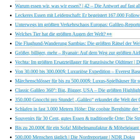
Warum essen wir, was wir essen? | 42 – Die Antwort auf fast 
Leckeres Essen mit Leidenschaft: Er begeistert 167.000 Follo
Unterwegs im größten Verkehrschaos Europas: Galileo-Report
Welches Tier hat die größten Augen der Welt? 👀
Die Flughund-Wanderung Sambias: Die größten Rätsel der Welt
Größer, billiger, mehr – Ryanair: Auf dem Weg zur größten Airl
Vechta: Im größten Ersatzteillager für französische Oldtimer 
Von 30.000 bis 300.000$: Luxuriöse Expedition – Everest Bas
Märchenschlösser für bis zu 500.000$: Luxus-Spielhäuser für su
Classic Galileo 360°: Big, Bigger, USA – Die größten Highligh
350.000 Gnocchi pro Stunde! „Galileo“ erkundet die Welt der
Schlafen in fast 3.000 Metern Höhe: Die coolste Berghütte der 
Souvenirs für 30 Cent, gutes Essen & traditionelle Orte: Die S
Bis zu 20.000€ für ein Sofa! Möbelmanufaktur & Möbelgigant i
500.000 Menschen täglich | Die Nordreportage | NDR Doku