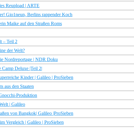
alles Reupload | ARTE
wer! Gio1neun, Berlins rappender Koch
erin Maike auf den Straßen Roms
 – Teil 2
ine der Welt?
| Die Nordreportage | NDR Doku
e Camp Deluxe |Teil 2|
perreiche Kinder | Galileo | ProSieben
ts aus den Staaten
 Gnocchi-Produktion
Welt | Galileo
traßen von Bangkok| Galileo |ProSieben
m Vergleich | Galileo | ProSieben