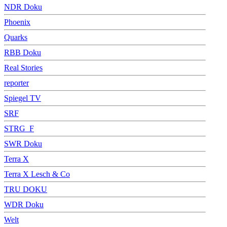
NDR Doku
Phoenix
Quarks
RBB Doku
Real Stories
reporter
Spiegel TV
SRF
STRG_F
SWR Doku
Terra X
Terra X Lesch & Co
TRU DOKU
WDR Doku
Welt