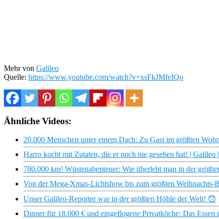
Mehr von
Galileo
Quelle:
https://www.youtube.com/watch?v=xsFkJMfeIQo
Ähnliche Videos:
20.000 Menschen unter einem Dach: Zu Gast im größten Wohn
Harro kocht mit Zutaten, die er noch nie gesehen hat! | Galileo
780.000 km² Wüstenabenteuer: Wie überlebt man in der größte
Von der Mega-Xmas-Lichtshow bis zum größten Weihnachts-Bes
Unser Galileo-Reporter war in der größten Höhle der Welt! 😯
Dinner für 18.000 € und eingeflogene Privatköche: Das Essen 