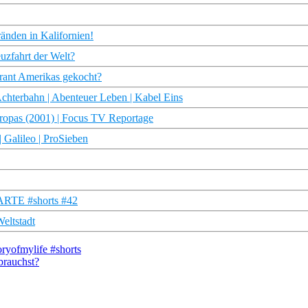
änden in Kalifornien!
euzfahrt der Welt?
ant Amerikas gekocht?
hterbahn | Abenteuer Leben | Kabel Eins
uropas (2001) | Focus TV Reportage
Galileo | ProSieben
 ARTE #shorts #42
eltstadt
oryofmylife #shorts
brauchst?