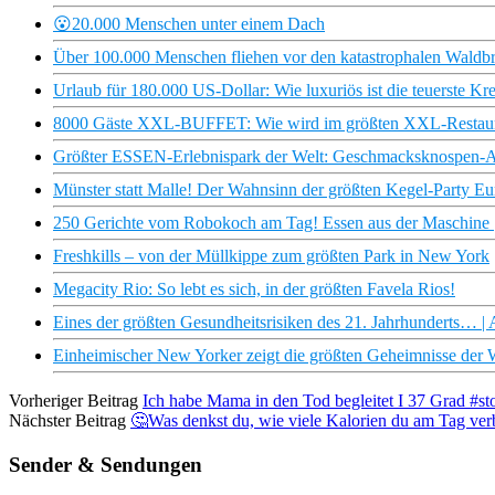
😮20.000 Menschen unter einem Dach
Über 100.000 Menschen fliehen vor den katastrophalen Waldbr
Urlaub für 180.000 US-Dollar: Wie luxuriös ist die teuerste Kr
8000 Gäste XXL-BUFFET: Wie wird im größten XXL-Restaur
Größter ESSEN-Erlebnispark der Welt: Geschmacksknospen-Ac
Münster statt Malle! Der Wahnsinn der größten Kegel-Party E
250 Gerichte vom Robokoch am Tag! Essen aus der Maschine | 
Freshkills – von der Müllkippe zum größten Park in New York
Megacity Rio: So lebt es sich, in der größten Favela Rios!
Eines der größten Gesundheitsrisiken des 21. Jahrhunderts… |
Einheimischer New Yorker zeigt die größten Geheimnisse der W
Vorheriger Beitrag
Ich habe Mama in den Tod begleitet I 37 Grad #st
Nächster Beitrag
🤔Was denkst du, wie viele Kalorien du am Tag ver
Sender & Sendungen