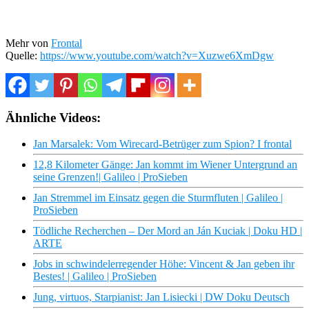
Mehr von
Frontal
Quelle:
https://www.youtube.com/watch?v=Xuzwe6XmDgw
Ähnliche Videos:
Jan Marsalek: Vom Wirecard-Betrüger zum Spion? I frontal
12,8 Kilometer Gänge: Jan kommt im Wiener Untergrund an
seine Grenzen!| Galileo | ProSieben
Jan Stremmel im Einsatz gegen die Sturmfluten | Galileo |
ProSieben
Tödliche Recherchen – Der Mord an Ján Kuciak | Doku HD |
ARTE
Jobs in schwindelerregender Höhe: Vincent & Jan geben ihr
Bestes! | Galileo | ProSieben
Jung, virtuos, Starpianist: Jan Lisiecki | DW Doku Deutsch