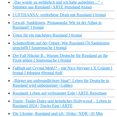
„Das wurde zu gefährlich und ich habe aufgehört…“ –
Stimmen aus Russland | ARTE #russland #zäsur
LUFTHANSA: verdorbene Deals mit Russland I frontal
Gewalt, Sanktionen, Propaganda: Wie ist der Alltag in
Russland? I frontal
Töten für ein mächtiges Russland I frontal
Schattenflotte auf der Ostsee: Wie Russland Öl-Sanktionen
umschifft I Spurensuche I frontal
Der Fall Nikolaj B.: Warum Deutsche für Russland an die
Front gehen I Spurensuche I frontal
Fußball auf Crystal Meth!? – mit Nico Heymer I X Gründe I
frontal I #doping #frontal #zdf
„Bürger aus unfreundlichem Staat“: Leben für Deutsche in
Russland wird unbequemer | Galileo
Russland: Leben auf verbrannter Erde | ARTE Reportage
Touris, Tinder-Dates und heimliches Hollywood – Leben in
Russland 2024 | Tracks East | ARTE
Die Ukraine, Russland und ich | Doku | NDR | 45 Min