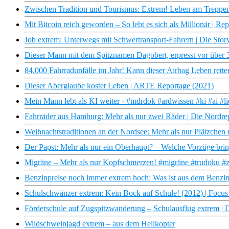
Zwischen Tradition und Tourismus: Extrem! Leben am Trepp
Mit Bitcoin reich geworden – So lebt es sich als Millionär | Re
Job extrem: Unterwegs mit Schwertransport-Fahrern | Die Stor
Dieser Mann mit dem Spitznamen Dagobert, erpresst vor über
84.000 Fahrradunfälle im Jahr! Kann dieser Airbag Leben retten
Dieser Aberglaube kostet Leben | ARTE Reportage (2021)
Mein Mann lebt als KI weiter · #mdrdok #ardwissen #ki #ai #l
Fahrräder aus Hamburg: Mehr als nur zwei Räder | Die Nordr
Weihnachtstraditionen an der Nordsee: Mehr als nur Plätzche
Der Papst: Mehr als nur ein Oberhaupt? – Welche Vorzüge bri
Migräne – Mehr als nur Kopfschmerzen! #migräne #trudoku #
Benzinpreise noch immer extrem hoch: Was ist aus dem Benzinr
Schulschwänzer extrem: Kein Bock auf Schule! (2012) | Focu
Förderschule auf Zugspitzwanderung – Schulausflug extrem | D
Wildschweinjagd extrem – aus dem Helikopter