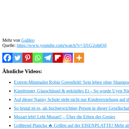
Mehr von
Galileo
Quelle:
https://www.youtube.com/watch?v=3J1G2ohtQjI
Ähnliche Videos:
Extrem-Minimalist Robin Greenfield: Sein leben ohne Shamp
Kippfenster, Glasschüssel & geköpftes Ei – So wurde Uyen N
Auf dieser Nanny Schule steht nicht nur Kindererziehung auf 
So brutal ist es, als hochgewichtige Person in dieser Gesellschaf
Mozart lebt! Lebt Mozart? – Über die Erben des Genies
Grilltrend Plancha 🔥 Grillen auf der EISENPLATTE! Mehr als