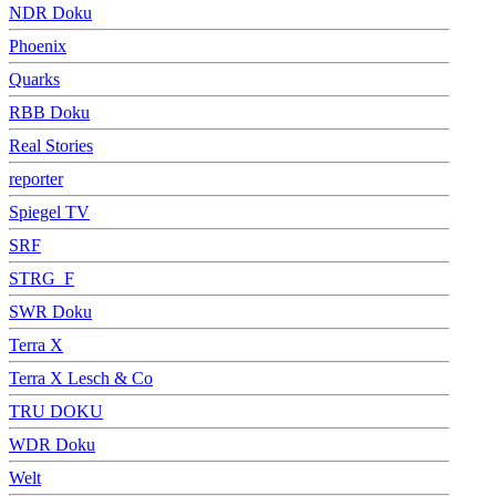
NDR Doku
Phoenix
Quarks
RBB Doku
Real Stories
reporter
Spiegel TV
SRF
STRG_F
SWR Doku
Terra X
Terra X Lesch & Co
TRU DOKU
WDR Doku
Welt