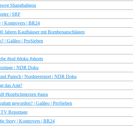
enweg Shangbaligou
porter | SRF
y | Kontrovers | BR24
 30 Jahren Kaufhäuser mit Bombenanschlägen
? | Galileo | ProSieben
iebe #tod #doku #shorts
eportage | NDR Doku
n und Punsch | Nordseereport | NDR Doku
ngt das Amt?
zdf #kopfschmerzen #aura
abatt geworden? | Galileo | ProSieben
s TV Reportage
ie Story | Kontrovers | BR24