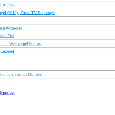
 WDR Doku
ngel (2019) | Focus TV Reportage
eich #expresso
 und Eis?
tie | Weltspiegel Podcast
ltspiegel
eht um die Shaolin Mönche!
Reportage