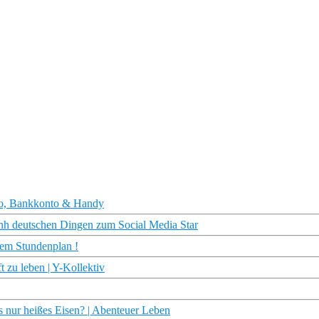
oo, Bankkonto & Handy
inh deutschen Dingen zum Social Media Star
dem Stundenplan !
t zu leben | Y-Kollektiv
 nur heißes Eisen? | Abenteuer Leben