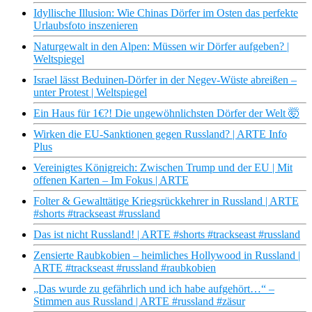
Idyllische Illusion: Wie Chinas Dörfer im Osten das perfekte
Urlaubsfoto inszenieren
Naturgewalt in den Alpen: Müssen wir Dörfer aufgeben? |
Weltspiegel
Israel lässt Beduinen-Dörfer in der Negev-Wüste abreißen –
unter Protest | Weltspiegel
Ein Haus für 1€?! Die ungewöhnlichsten Dörfer der Welt 🤯
Wirken die EU-Sanktionen gegen Russland? | ARTE Info
Plus
Vereinigtes Königreich: Zwischen Trump und der EU | Mit
offenen Karten – Im Fokus | ARTE
Folter & Gewalttätige Kriegsrückkehrer in Russland | ARTE
#shorts #trackseast #russland
Das ist nicht Russland! | ARTE #shorts #trackseast #russland
Zensierte Raubkobien – heimliches Hollywood in Russland |
ARTE #trackseast #russland #raubkobien
„Das wurde zu gefährlich und ich habe aufgehört…“ –
Stimmen aus Russland | ARTE #russland #zäsur