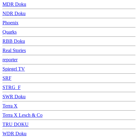
MDR Doku
NDR Doku
Phoenix
Quarks
RBB Doku
Real Stories
reporter
Spiegel TV
SRF
STRG_F
SWR Doku
Terra X
Terra X Lesch & Co
TRU DOKU
WDR Doku