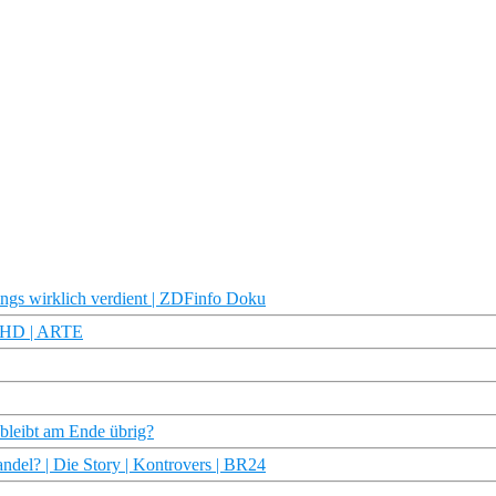
ngs wirklich verdient | ZDFinfo Doku
u HD | ARTE
bleibt am Ende übrig?
ndel? | Die Story | Kontrovers | BR24