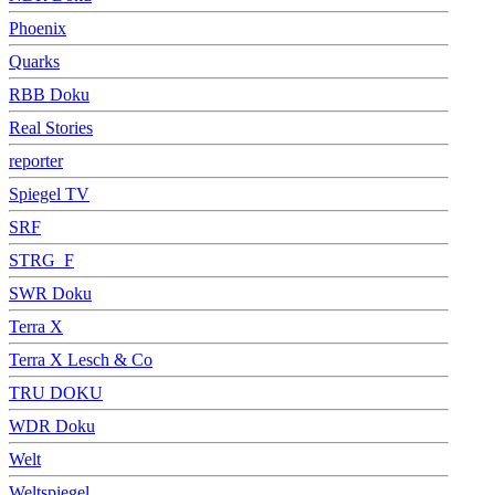
Phoenix
Quarks
RBB Doku
Real Stories
reporter
Spiegel TV
SRF
STRG_F
SWR Doku
Terra X
Terra X Lesch & Co
TRU DOKU
WDR Doku
Welt
Weltspiegel