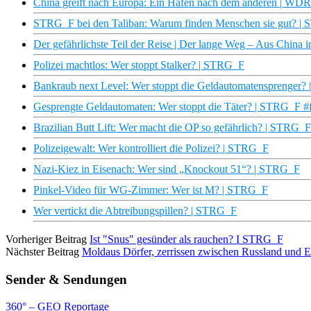
China greift nach Europa: Ein Hafen nach dem anderen | WD
STRG_F bei den Taliban: Warum finden Menschen sie gut? |
Der gefährlichste Teil der Reise | Der lange Weg – Aus China
Polizei machtlos: Wer stoppt Stalker? | STRG_F
Bankraub next Level: Wer stoppt die Geldautomatensprenger
Gesprengte Geldautomaten: Wer stoppt die Täter? | STRG_F 
Brazilian Butt Lift: Wer macht die OP so gefährlich? | STRG_F
Polizeigewalt: Wer kontrolliert die Polizei? | STRG_F
Nazi-Kiez in Eisenach: Wer sind „Knockout 51“? | STRG_F
Pinkel-Video für WG-Zimmer: Wer ist M? | STRG_F
Wer vertickt die Abtreibungspillen? | STRG_F
Vorheriger Beitrag
Ist "Snus" gesünder als rauchen? I STRG_F
Nächster Beitrag
Moldaus Dörfer, zerrissen zwischen Russland und
Sender & Sendungen
360° – GEO Reportage