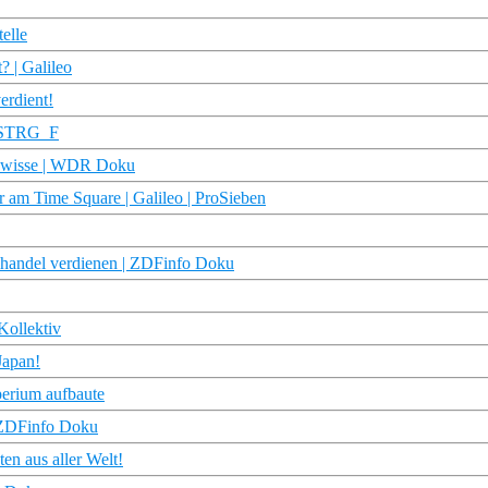
elle
? | Galileo
erdient!
| STRG_F
gewisse | WDR Doku
r am Time Square | Galileo | ProSieben
handel verdienen | ZDFinfo Doku
Kollektiv
Japan!
perium aufbaute
 ZDFinfo Doku
en aus aller Welt!