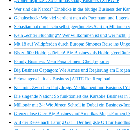
„Abnehmspritze“: So läuft das shady Business | STRG_F
Wer sind die Narcos? Einblicke in das blutige Business der Kart
Gehaltscheck: Wie viel verdient man als Putzmann und Lagerist
Sebastian hat durch sein selbst gegründetes Start up Millionen v
Kein „echter Flüchtling“? Wer willkommen ist und wer nicht 
Mit 18 auf Wildpferden durch Europa: Simones Reise ins Un
Bis zu 600 Hotdogs täglich! Big Business als Hotdog-Verkäufe
Family Business: Mein Papa ist mein Chef | reporter
Big Business Captagon: Wie Armee und Regierung am Drogen
Schwangerschaft als Business | ARTE Re: Reupload
Ketamin: Zwischen Partydroge, Medikament und Business | Y-
Die singende Nation: So funktioniert das Karaoke-Business in 
Millionär mit 24: Wie Jürgen Schroll in Dubai ein Business-Im
Grenzenlose Gier: Big Business auf Amerikas Mega-Farmen |
Auf der Reise nach Larung Gar – Der heiligste Ort für Buddhist