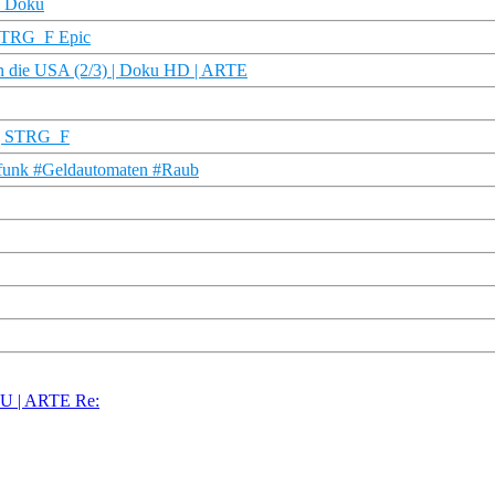
R Doku
 STRG_F Epic
 in die USA (2/3) | Doku HD | ARTE
? | STRG_F
#funk #Geldautomaten #Raub
 EU | ARTE Re: