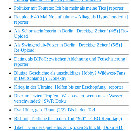
Politiker mit Tourette: Ich bin mehr als meine Tics | reporter
Reupload: 40 Mal Notaufnahme – Alltag als Hypochonderin |
reporter
Als Schornsteinfegerin in Berlin | Dreckige Zeiten! (4/5) | Re-
Upload
Als Swingerclub-Putzer in Berlin | Dreckige Zeiten! (5/5) |
Re-Upload
Dating als BIPoC: zwischen Ablehnung und Fetischisierung |
reporter
Blutige Geschichte als unschuldiges Hobby? Wildwest-Fans
in Deutschland | Y-Kollektiv
Krieg in der Ukraine: Helfen bis zur Erschöpfung | reporter
Bis zum letzten Tropfen | Was passiert, wenn unser Wasser
verschwindet? | SWR Doku
Eva Hitler, geb. Braun (2/2): Bis in den Tod
Bishnoi, Tierliebe bis in den Tod (360° – GEO Reportage)
Tibet – von der Quelle bis zur großen Schlucht | Doku HD |