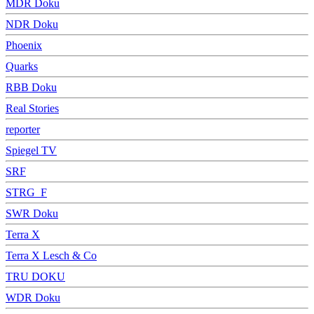
MDR Doku
NDR Doku
Phoenix
Quarks
RBB Doku
Real Stories
reporter
Spiegel TV
SRF
STRG_F
SWR Doku
Terra X
Terra X Lesch & Co
TRU DOKU
WDR Doku