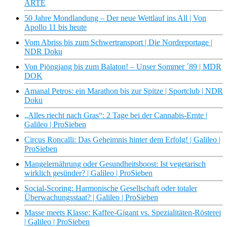
ARTE
50 Jahre Mondlandung – Der neue Wettlauf ins All | Von
Apollo 11 bis heute
Vom Abriss bis zum Schwertransport | Die Nordreportage |
NDR Doku
Von Pjöngjang bis zum Balaton! – Unser Sommer ´89 | MDR
DOK
Amanal Petros: ein Marathon bis zur Spitze | Sportclub | NDR
Doku
„Alles riecht nach Gras“: 2 Tage bei der Cannabis-Ernte |
Galileo | ProSieben
Circus Roncalli: Das Geheimnis hinter dem Erfolg! | Galileo |
ProSieben
Mangelernährung oder Gesundheitsboost: Ist vegetarisch
wirklich gesünder? | Galileo | ProSieben
Social-Scoring: Harmonische Gesellschaft oder totaler
Überwachungsstaat? | Galileo | ProSieben
Masse meets Klasse: Kaffee-Gigant vs. Spezialitäten-Rösterei
| Galileo | ProSieben