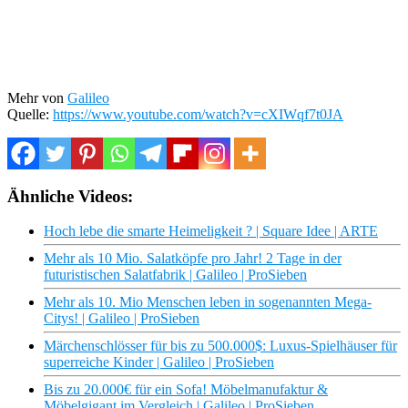
Mehr von
Galileo
Quelle:
https://www.youtube.com/watch?v=cXIWqf7t0JA
Ähnliche Videos:
Hoch lebe die smarte Heimeligkeit ? | Square Idee | ARTE
Mehr als 10 Mio. Salatköpfe pro Jahr! 2 Tage in der
futuristischen Salatfabrik | Galileo | ProSieben
Mehr als 10. Mio Menschen leben in sogenannten Mega-
Citys! | Galileo | ProSieben
Märchenschlösser für bis zu 500.000$: Luxus-Spielhäuser für
superreiche Kinder | Galileo | ProSieben
Bis zu 20.000€ für ein Sofa! Möbelmanufaktur &
Möbelgigant im Vergleich | Galileo | ProSieben