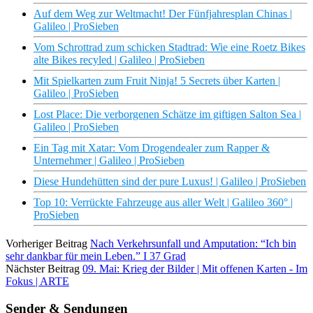
Auf dem Weg zur Weltmacht! Der Fünfjahresplan Chinas |
Galileo | ProSieben
Vom Schrottrad zum schicken Stadtrad: Wie eine Roetz Bikes
alte Bikes recyled | Galileo | ProSieben
Mit Spielkarten zum Fruit Ninja! 5 Secrets über Karten |
Galileo | ProSieben
Lost Place: Die verborgenen Schätze im giftigen Salton Sea |
Galileo | ProSieben
Ein Tag mit Xatar: Vom Drogendealer zum Rapper &
Unternehmer | Galileo | ProSieben
Diese Hundehütten sind der pure Luxus! | Galileo | ProSieben
Top 10: Verrückte Fahrzeuge aus aller Welt | Galileo 360° |
ProSieben
Vorheriger Beitrag
Nach Verkehrsunfall und Amputation: “Ich bin
sehr dankbar für mein Leben.” I 37 Grad
Nächster Beitrag
09. Mai: Krieg der Bilder | Mit offenen Karten - Im
Fokus | ARTE
Sender & Sendungen