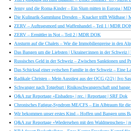
Jenny und die Roma-Kinder – Ein Slum mitten in Europa |
Die Kulinarik-Sammlung Dresden – Knacker trifft Wildhase
ZERV – Auftragsmord und Waffenhandel – Teil 1 | MDR DO
ZERV – Ermittler in Not – Teil 2 | MDR DOK
Ansturm auf die Chalets – Wie die Immobilienpreise in den Al
Das Bangen um die Liebsten | Ukrainer:innen in der Schweiz | 
Russisches Geld in der Schweiz – Zwischen Sanktionen und Pr
Das Schicksal einer syrischen Familie in der Schweiz – Eine 
Radikale Christen – Mein Ausstieg aus der OCG (2/2) | Ivo Sa
Schwanger nach Totgeburt | Risikoschwangerschaft und bange
Q&A zur Reportage «Eisbaden» | rec. | Reportage | SRF Dok
Chronisches Fatigue-Syndrom ME/CFS – Ein Albtraum für die 
Wir bekommen unser erstes Kind – Hoffen und Bangen ums Ba
Q&A zur Reportage «Wiedersehen mit den Waldmenschen» | re