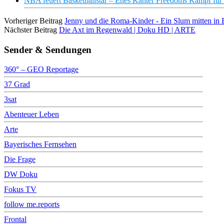
NBA feuert Basketballstar – Enes Kanter Freedoms Kampf für
Vorheriger Beitrag
Jenny und die Roma-Kinder - Ein Slum mitten 
Nächster Beitrag
Die Axt im Regenwald | Doku HD | ARTE
Sender & Sendungen
360° – GEO Reportage
37 Grad
3sat
Abenteuer Leben
Arte
Bayerisches Fernsehen
Die Frage
DW Doku
Fokus TV
follow me.reports
Frontal