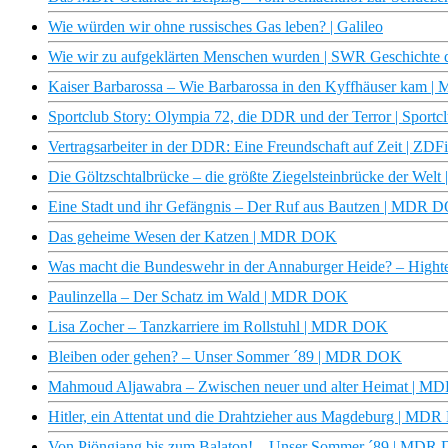
Wie würden wir ohne russisches Gas leben? | Galileo
Wie wir zu aufgeklärten Menschen wurden | SWR Geschichte 
Kaiser Barbarossa – Wie Barbarossa in den Kyffhäuser kam
Sportclub Story: Olympia 72, die DDR und der Terror | Sport
Vertragsarbeiter in der DDR: Eine Freundschaft auf Zeit | ZD
Die Göltzschtalbrücke – die größte Ziegelsteinbrücke der We
Eine Stadt und ihr Gefängnis – Der Ruf aus Bautzen | MDR 
Das geheime Wesen der Katzen | MDR DOK
Was macht die Bundeswehr in der Annaburger Heide? – Hight
Paulinzella – Der Schatz im Wald | MDR DOK
Lisa Zocher – Tanzkarriere im Rollstuhl | MDR DOK
Bleiben oder gehen? – Unser Sommer ´89 | MDR DOK
Mahmoud Aljawabra – Zwischen neuer und alter Heimat | 
Hitler, ein Attentat und die Drahtzieher aus Magdeburg | M
Von Pjöngjang bis zum Balaton! – Unser Sommer ´89 | MDR