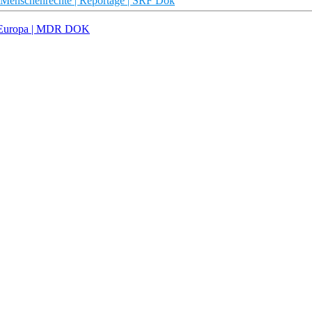
 Menschenrechte | Reportage | SRF Dok
in Europa | MDR DOK