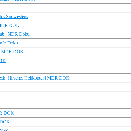
des Südwestens
 | MDR DOK
club | NDR Doku
Finfo Doku
lt | MDR DOK
DOK
ech, Hirsche, Helikopter | MDR DOK
MDR DOK
DR DOK
 DOK