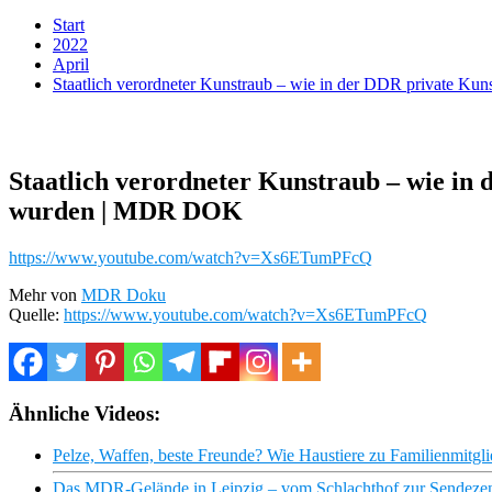
Start
2022
April
Staatlich verordneter Kunstraub – wie in der DDR private K
Staatlich verordneter Kunstraub – wie in
wurden | MDR DOK
https://www.youtube.com/watch?v=Xs6ETumPFcQ
Mehr von
MDR Doku
Quelle:
https://www.youtube.com/watch?v=Xs6ETumPFcQ
Ähnliche Videos:
Pelze, Waffen, beste Freunde? Wie Haustiere zu Familienmi
Das MDR-Gelände in Leipzig – vom Schlachthof zur Sendez