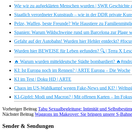
Wie wir zu aufgeklärten Menschen wurden | SWR Geschichte 
Staatlich verordneter Kunstraub – wie in der DDR private K
Pelze, Waffen, beste Freunde? Wie Haustiere zu Familienmi
Spanien: Warum Wildschweine rund um Barcelona zur Plage 
Gefahr auf der Autobahn! Wurden hier Hehler entdeckt? #focus
Wurden hier BEWEISE für Leben gefunden? 🔍 | Terra X Les
🔥 Warum wurden mitteldeutsche Städte bombardiert? 🔥#mdrdo
KI: Ist Europa noch im Rennen? | ARTE Europa – Die Woche
KI im Test | Doku HD | ARTE
Chaos im US-Wahlkampf wegen Fake-News und KI? | Weltspi
KI-Gipfel: Modi und Macron? | Mit offenen Karten – Im Foku
Vorheriger Beitrag
Tabu Sexualbegleitung: Intimität und Selbstbest
Nächster Beitrag
Waggons im Makeover: Sie bringen unsere S-Bahne
Sender & Sendungen