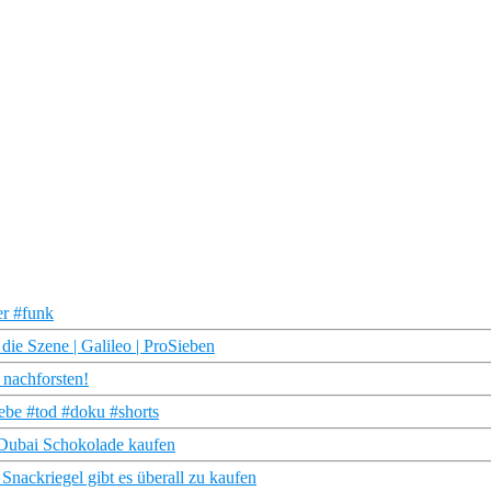
er #funk
die Szene | Galileo | ProSieben
 nachforsten!
iebe #tod #doku #shorts
 Dubai Schokolade kaufen
Snackriegel gibt es überall zu kaufen