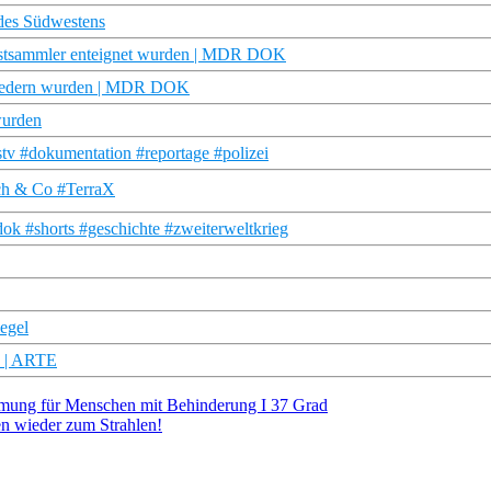
des Südwestens
unstsammler enteignet wurden | MDR DOK
tgliedern wurden | MDR DOK
wurden
tv #dokumentation #reportage #polizei
ch & Co #TerraX
k #shorts #geschichte #zweiterweltkrieg
egel
s | ARTE
immung für Menschen mit Behinderung I 37 Grad
n wieder zum Strahlen!