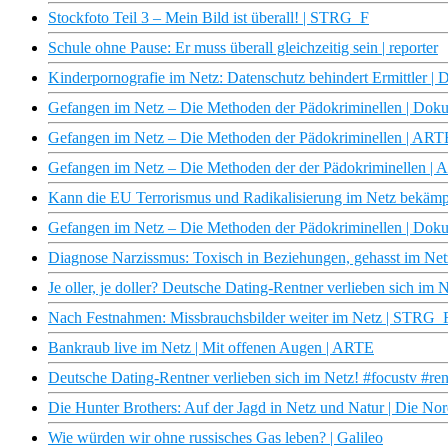
Stockfoto Teil 3 – Mein Bild ist überall! | STRG_F
Schule ohne Pause: Er muss überall gleichzeitig sein | reporter
Kinderpornografie im Netz: Datenschutz behindert Ermittler | 
Gefangen im Netz – Die Methoden der Pädokriminellen | Do
Gefangen im Netz – Die Methoden der Pädokriminellen | ARTE
Gefangen im Netz – Die Methoden der der Pädokriminellen | 
Kann die EU Terrorismus und Radikalisierung im Netz bekämp
Gefangen im Netz – Die Methoden der Pädokriminellen | Do
Diagnose Narzissmus: Toxisch in Beziehungen, gehasst im Netz
Je oller, je doller? Deutsche Dating-Rentner verlieben sich im
Nach Festnahmen: Missbrauchsbilder weiter im Netz | STRG_
Bankraub live im Netz | Mit offenen Augen | ARTE
Deutsche Dating-Rentner verlieben sich im Netz! #focustv #ren
Die Hunter Brothers: Auf der Jagd in Netz und Natur | Die N
Wie würden wir ohne russisches Gas leben? | Galileo