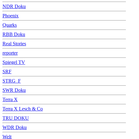
NDR Doku
Phoenix
Quarks
RBB Doku
Real Stories
reporter
Spiegel TV
SRF
STRG_F
SWR Doku
Terra X
Terra X Lesch & Co
TRU DOKU
WDR Doku
Welt