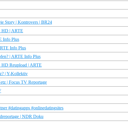
Die Story | Kontrovers | BR24
ku HD | ARTE
 Info Plus
ARTE Info Plus
fen? | ARTE Info Plus
ku HD Reupload | ARTE
? | Y-Kollektiv
 Netz | Focus TV Reportage
F
tner #datingapps #onlinedatingsites
ordreportage | NDR Doku