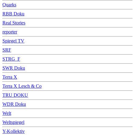
Quarks
RBB Doku
Real Stories
reporter
Spiegel TV
SRF
STRG_F
SWR Doku
Terra X
Terra X Lesch & Co
TRU DOKU
WDR Doku
Welt
Weltspiegel
Y-Kollektiv