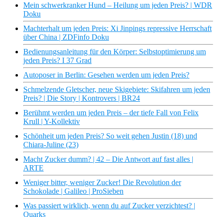
Mein schwerkranker Hund – Heilung um jeden Preis? | WDR
Doku
Machterhalt um jeden Preis: Xi Jinpings repressive Herrschaft
über China | ZDFinfo Doku
Bedienungsanleitung für den Körper: Selbstoptimierung um
jeden Preis? I 37 Grad
Autoposer in Berlin: Gesehen werden um jeden Preis?
Schmelzende Gletscher, neue Skigebiete: Skifahren um jeden
Preis? | Die Story | Kontrovers | BR24
Berühmt werden um jeden Preis – der tiefe Fall von Felix
Krull | Y-Kollektiv
Schönheit um jeden Preis? So weit gehen Justin (18) und
Chiara-Juline (23)
Macht Zucker dumm? | 42 – Die Antwort auf fast alles |
ARTE
Weniger bitter, weniger Zucker! Die Revolution der
Schokolade | Galileo | ProSieben
Was passiert wirklich, wenn du auf Zucker verzichtest? |
Quarks