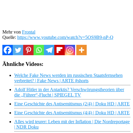
Mehr von
Frontal
Quelle:
https://www.youtube.com/watch?v=5OS9B9-nP-Q
Ähnliche Videos:
Welche Fake News werden im russischen Staatsfernsehen
verbreitet? | Fake News | ARTE #shorts
Adolf Hitler in der Antarktis? Verschwörungstheorien über
die „Führer“-Flucht | SPIEGEL TV
Eine Geschichte des Antisemitismus (2/4) | Doku HD | ARTE
Eine Geschichte des Antisemitismus (4/4) | Doku HD | ARTE
Alles wird teurer: Leben mit der Inflation | Die Nordreportage
| NDR Doku