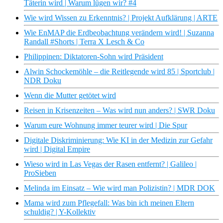
Täterin wird | Warum lügen wir? #4
Wie wird Wissen zu Erkenntnis? | Projekt Aufklärung | ARTE
Wie EnMAP die Erdbeobachtung verändern wird! | Suzanna
Randall #Shorts | Terra X Lesch & Co
Philippinen: Diktatoren-Sohn wird Präsident
Alwin Schockemöhle – die Reitlegende wird 85 | Sportclub |
NDR Doku
Wenn die Mutter getötet wird
Reisen in Krisenzeiten – Was wird nun anders? | SWR Doku
Warum eure Wohnung immer teurer wird | Die Spur
Digitale Diskriminierung: Wie KI in der Medizin zur Gefahr
wird | Digital Empire
Wieso wird in Las Vegas der Rasen entfernt? | Galileo |
ProSieben
Melinda im Einsatz – Wie wird man Polizistin? | MDR DOK
Mama wird zum Pflegefall: Was bin ich meinen Eltern
schuldig? | Y-Kollektiv