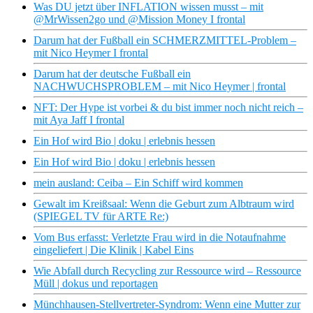
Was DU jetzt über INFLATION wissen musst – mit
@MrWissen2go und @Mission Money I frontal
Darum hat der Fußball ein SCHMERZMITTEL-Problem –
mit Nico Heymer I frontal
Darum hat der deutsche Fußball ein
NACHWUCHSPROBLEM – mit Nico Heymer | frontal
NFT: Der Hype ist vorbei & du bist immer noch nicht reich –
mit Aya Jaff I frontal
Ein Hof wird Bio | doku | erlebnis hessen
Ein Hof wird Bio | doku | erlebnis hessen
mein ausland: Ceiba – Ein Schiff wird kommen
Gewalt im Kreißsaal: Wenn die Geburt zum Albtraum wird
(SPIEGEL TV für ARTE Re:)
Vom Bus erfasst: Verletzte Frau wird in die Notaufnahme
eingeliefert | Die Klinik | Kabel Eins
Wie Abfall durch Recycling zur Ressource wird – Ressource
Müll | dokus und reportagen
Münchhausen-Stellvertreter-Syndrom: Wenn eine Mutter zur