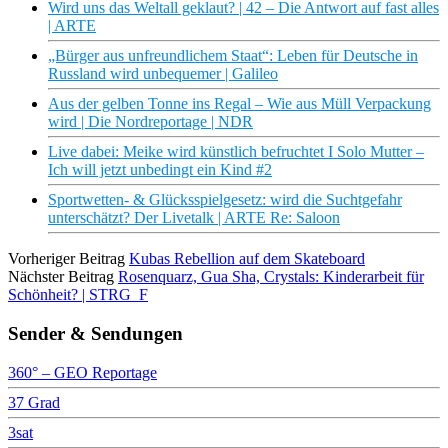
Wird uns das Weltall geklaut? | 42 – Die Antwort auf fast alles
| ARTE
„Bürger aus unfreundlichem Staat“: Leben für Deutsche in
Russland wird unbequemer | Galileo
Aus der gelben Tonne ins Regal – Wie aus Müll Verpackung
wird | Die Nordreportage | NDR
Live dabei: Meike wird künstlich befruchtet I Solo Mutter –
Ich will jetzt unbedingt ein Kind #2
Sportwetten- & Glücksspielgesetz: wird die Suchtgefahr
unterschätzt? Der Livetalk | ARTE Re: Saloon
Vorheriger Beitrag
Kubas Rebellion auf dem Skateboard
Nächster Beitrag
Rosenquarz, Gua Sha, Crystals: Kinderarbeit für
Schönheit? | STRG_F
Sender & Sendungen
360° – GEO Reportage
37 Grad
3sat