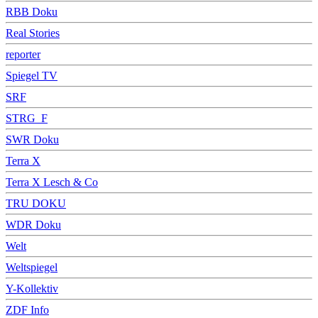
RBB Doku
Real Stories
reporter
Spiegel TV
SRF
STRG_F
SWR Doku
Terra X
Terra X Lesch & Co
TRU DOKU
WDR Doku
Welt
Weltspiegel
Y-Kollektiv
ZDF Info