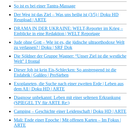
So ist es bei einer Tantra-Massage
Der Weg ist das Ziel – Was uns heilig ist (3/5) | Doku HD
Reupload | ARTE
DRAMA IN DER UKRAINE: WELT-Reporter im Krieg –
Einblicke in eine Redaktion | WELT Reportage
Jude ohne Gott – Wie ist es, die jüdische ultraorthodoxe Welt
zu verlassen? | Doku | SRF Dok
Die Söldner der Gruppe Wagner: “Unser Ziel ist die westliche
Welt” I frontal
Dieser Job ist kein Eis-Schlecken: So anstrengend ist die
Eisfabrik | Galileo | ProSieben
Exoplaneten, die Suche nach einer zweiten Erde | Leben aus
dem All | Doku HD | ARTE
Diagnose unbekannt: Leben mit einer seltenen Erkrankung
(SPIEGEL TV für ARTE Re:)
Camping – Geschichte einer Leidenschaft | Doku HD | ARTE
Mali: Ende einer Epoche | Mit offenen Karten – Im Fokus |
ARTE