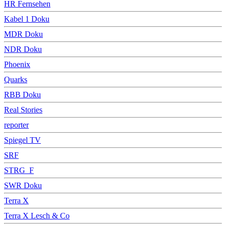
HR Fernsehen
Kabel 1 Doku
MDR Doku
NDR Doku
Phoenix
Quarks
RBB Doku
Real Stories
reporter
Spiegel TV
SRF
STRG_F
SWR Doku
Terra X
Terra X Lesch & Co