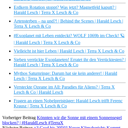
Erdkern Rotation stoppt? Was jetzt? Magnetfeld kaputt? |
Harald Lesch | Terra X Lesch & Co
Artensterben – na und?! | Behind the Scenes | Harald Lesch |
Terra X Lesch & Co
#Exoplanet mit Leben entdeckt? WOLF 1069b im Check! 🪐
| Harald Lesch | Terra X Lesch & Co
Vielleicht ist hier Leben | Harald Lesch | Terra X Lesch & Co
Sieben verrückte Exoplaneten! Erratet ihr den Verrücktesten? |
Harald Lesch | Terra X Lesch & Co
Mythos Saturnringe: Darum hat sie kein anderer! | Harald
Lesch | Terra X Lesch & Co
Versteckte Ozeane im All: Paradies für Aliens? | Terra X
Lesch & Co | Harald Lesch
Fragen an einen Nobelpreisträger: Harald Lesch trifft Ferenc
Krausz | Terra X Lesch & Co
Vorheriger Beitrag
Könnten wir die Sonne mit einem Sonnensegel
blocken? | #HaraldLesch #TerraX
Nächster Beitrag
+3 Grad bis 2050? Neuer Klimabericht: Kommt