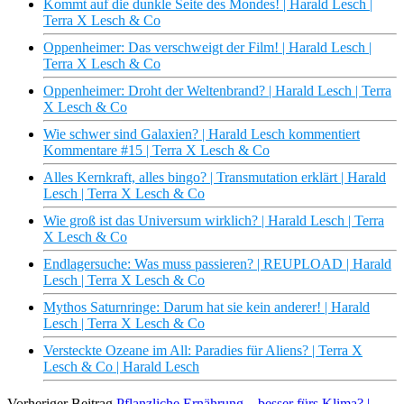
Kommt auf die dunkle Seite des Mondes! | Harald Lesch |
Terra X Lesch & Co
Oppenheimer: Das verschweigt der Film! | Harald Lesch |
Terra X Lesch & Co
Oppenheimer: Droht der Weltenbrand? | Harald Lesch | Terra
X Lesch & Co
Wie schwer sind Galaxien? | Harald Lesch kommentiert
Kommentare #15 | Terra X Lesch & Co
Alles Kernkraft, alles bingo? | Transmutation erklärt | Harald
Lesch | Terra X Lesch & Co
Wie groß ist das Universum wirklich? | Harald Lesch | Terra
X Lesch & Co
Endlagersuche: Was muss passieren? | REUPLOAD | Harald
Lesch | Terra X Lesch & Co
Mythos Saturnringe: Darum hat sie kein anderer! | Harald
Lesch | Terra X Lesch & Co
Versteckte Ozeane im All: Paradies für Aliens? | Terra X
Lesch & Co | Harald Lesch
Vorheriger Beitrag
Pflanzliche Ernährung – besser fürs Klima? |