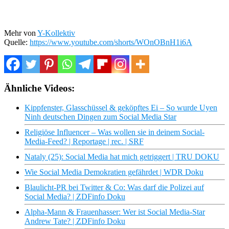
Mehr von
Y-Kollektiv
Quelle:
https://www.youtube.com/shorts/WOnOBnH1i6A
Ähnliche Videos:
Kippfenster, Glasschüssel & geköpftes Ei – So wurde Uyen
Ninh deutschen Dingen zum Social Media Star
Religiöse Influencer – Was wollen sie in deinem Social-
Media-Feed? | Reportage | rec. | SRF
Nataly (25): Social Media hat mich getriggert | TRU DOKU
Wie Social Media Demokratien gefährdet | WDR Doku
Blaulicht-PR bei Twitter & Co: Was darf die Polizei auf
Social Media? | ZDFinfo Doku
Alpha-Mann & Frauenhasser: Wer ist Social Media-Star
Andrew Tate? | ZDFinfo Doku