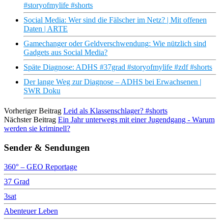
#storyofmylife #shorts
Social Media: Wer sind die Fälscher im Netz? | Mit offenen
Daten | ARTE
Gamechanger oder Geldverschwendung: Wie nützlich sind
Gadgets aus Social Media?
Späte Diagnose: ADHS #37grad #storyofmylife #zdf #shorts
Der lange Weg zur Diagnose – ADHS bei Erwachsenen |
SWR Doku
Vorheriger Beitrag
Leid als Klassenschlager? #shorts
Nächster Beitrag
Ein Jahr unterwegs mit einer Jugendgang - Warum
werden sie kriminell?
Sender & Sendungen
360° – GEO Reportage
37 Grad
3sat
Abenteuer Leben