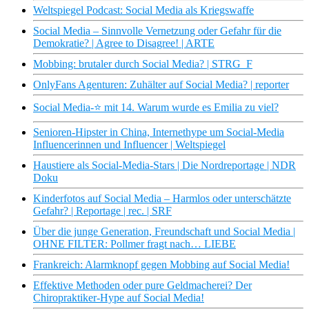
Weltspiegel Podcast: Social Media als Kriegswaffe
Social Media – Sinnvolle Vernetzung oder Gefahr für die
Demokratie? | Agree to Disagree! | ARTE
Mobbing: brutaler durch Social Media? | STRG_F
OnlyFans Agenturen: Zuhälter auf Social Media? | reporter
Social Media-​​⭐️ mit 14. Warum wurde es Emilia zu viel?
Senioren-Hipster in China, Internethype um Social-Media
Influencerinnen und Influencer | Weltspiegel
Haustiere als Social-Media-Stars | Die Nordreportage | NDR
Doku
Kinderfotos auf Social Media – Harmlos oder unterschätzte
Gefahr? | Reportage | rec. | SRF
Über die junge Generation, Freundschaft und Social Media |
OHNE FILTER: Pollmer fragt nach… LIEBE
Frankreich: Alarmknopf gegen Mobbing auf Social Media!
Effektive Methoden oder pure Geldmacherei? Der
Chiropraktiker-Hype auf Social Media!