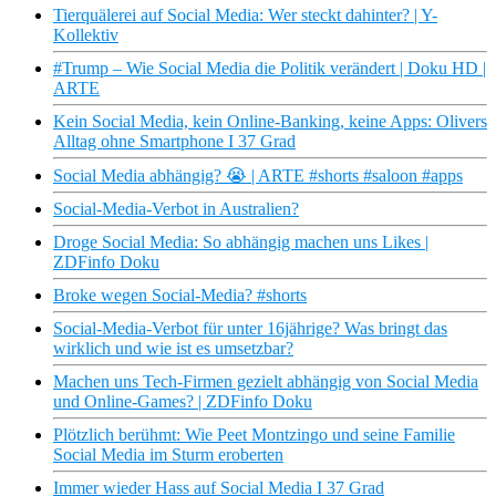
Tierquälerei auf Social Media: Wer steckt dahinter? | Y-
Kollektiv
#Trump – Wie Social Media die Politik verändert | Doku HD |
ARTE
Kein Social Media, kein Online-Banking, keine Apps: Olivers
Alltag ohne Smartphone I 37 Grad
Social Media abhängig? 😭 | ARTE #shorts #saloon #apps
Social-Media-Verbot in Australien?
Droge Social Media: So abhängig machen uns Likes |
ZDFinfo Doku
Broke wegen Social-Media? #shorts
Social-Media-Verbot für unter 16jährige? Was bringt das
wirklich und wie ist es umsetzbar?
Machen uns Tech-Firmen gezielt abhängig von Social Media
und Online-Games? | ZDFinfo Doku
Plötzlich berühmt: Wie Peet Montzingo und seine Familie
Social Media im Sturm eroberten
Immer wieder Hass auf Social Media I 37 Grad