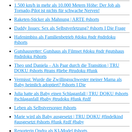
1.500 km/h in mehr als 10.000 Metern Höhe: Der Job als
Tornado-Pilot ist nichts für schwache Nerven!
Raketen-Sticker als Mahnung | ARTE #shorts
Daddy Issues: Sex als Selbstverletzung? #shorts I Die Frage
Hafenimbiss als Familienbetrieb #doku #ndr #ndrdoku
#shorts
Gutshausretter: Gutshaus als Filmset #doku #ndr #gutshaus
#ndrdoku #shorts
Theo und Daniela – Als Paar durch die Transition | TRU
DOKU #shorts #trans #liebe #trudoku #funk
Vermisst: Wurde die Zwillingsschwester meiner Mama als
Baby heimlich adoptiert? #shorts I Die
Julia hatte als Baby einen Schlaganfall | TRU DOKU #shorts
#schlaganfall #baby #trudoku #funk #zdf
Leben als Selbstversorger #shorts
Marie wird als Baby ausgesetzt | TRU DOKU #findelkind
#ausgesetzt #shorts #funk #zdf #baby
Reporterin Ondra als KI-Model #shorts