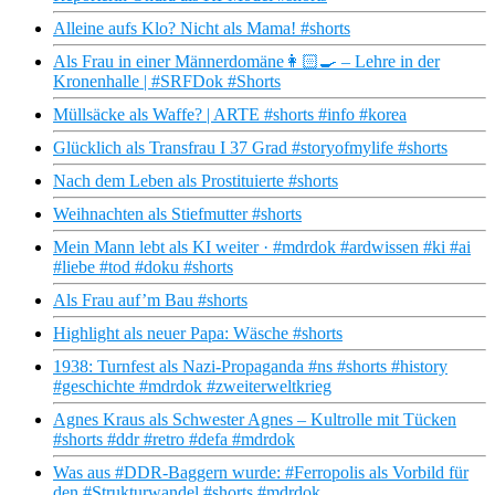
Alleine aufs Klo? Nicht als Mama! #shorts
Als Frau in einer Männerdomäne👩🏻‍🍳 – Lehre in der
Kronenhalle | #SRFDok #Shorts
Müllsäcke als Waffe? | ARTE #shorts #info #korea
Glücklich als Transfrau I 37 Grad #storyofmylife #shorts
Nach dem Leben als Prostituierte #shorts
Weihnachten als Stiefmutter #shorts
Mein Mann lebt als KI weiter · #mdrdok #ardwissen #ki #ai
#liebe #tod #doku #shorts
Als Frau auf’m Bau #shorts
Highlight als neuer Papa: Wäsche #shorts
1938: Turnfest als Nazi-Propaganda #ns #shorts #history
#geschichte #mdrdok #zweiterweltkrieg
Agnes Kraus als Schwester Agnes – Kultrolle mit Tücken
#shorts #ddr #retro #defa #mdrdok
Was aus #DDR-Baggern wurde: #Ferropolis als Vorbild für
den #Strukturwandel #shorts #mdrdok