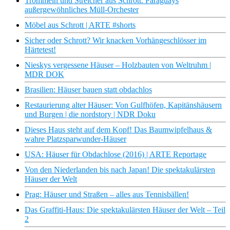
Trommeln und Streicher aus Schrott: Paraguays
außergewöhnliches Müll-Orchester
Möbel aus Schrott | ARTE #shorts
Sicher oder Schrott? Wir knacken Vorhängeschlösser im
Härtetest!
Nieskys vergessene Häuser – Holzbauten von Weltruhm |
MDR DOK
Brasilien: Häuser bauen statt obdachlos
Restaurierung alter Häuser: Von Gulfhöfen, Kapitänshäusern
und Burgen | die nordstory | NDR Doku
Dieses Haus steht auf dem Kopf! Das Baumwipfelhaus &
wahre Platzsparwunder-Häuser
USA: Häuser für Obdachlose (2016) | ARTE Reportage
Von den Niederlanden bis nach Japan! Die spektakulärsten
Häuser der Welt
Prag: Häuser und Straßen – alles aus Tennisbällen!
Das Graffiti-Haus: Die spektakulärsten Häuser der Welt – Teil
2