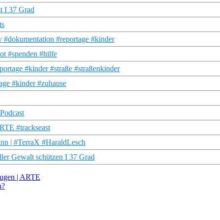
t I 37 Grad
ts
 #dokumentation #reportage #kinder
ot #spenden #hilfe
portage #kinder #straße #straßenkinder
tage #kinder #zuhause
 Podcast
ARTE #trackseast
ann | #TerraX #HaraldLesch
ler Gewalt schützen I 37 Grad
 Augen | ARTE
n?