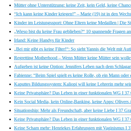
Mütter ohne Unterstützung: keine Zeit, kein Geld, keine Cha
“Ich kann keine Kinder kriegen!” – Marie (19) ist in den We
Kinder im Leistungssport: Ohne Eltern keine Medaillen | Die S
„Wieso bist du keine Frau geblieben?“ 10 spannende Fragen a
Irland: Keine Handys für Kinder
„Bei mir gibt es keine Filter!“: So sieht Yannis die Welt mit Aut
Regretting Motherhood – Wenn Mütter keine Mütter sein wolle
Aufgeben ist keine Option: Jennifers Leben nach dem Schlagan
Fabienne: “Beim Spiel spielt es keine Rolle, ob ein Mann oder e
Kaputtes Bildungssystem: Kaliopi will keine Lehrerin mehr sei
Keine Privatsphäre? Das Leben in einer funktionalen WG I 37
Kein Social Media, kein Online-Banking, keine Apps: Olivers
Situationship: Mehr als Freundschaft, aber keine Liebe I 37 Gr
Keine Privatsphäre? Das Leben in einer funktionalen WG I 37 
Keine Scham mehr: Henriekes Erfahrungen mit Vaginismus I 