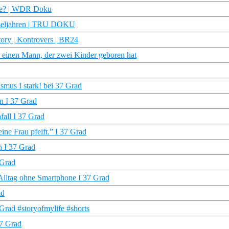
nce? | WDR Doku
chseljahren | TRU DOKU
tory | Kontrovers | BR24
n einen Mann, der zwei Kinder geboren hat
ismus I stark! bei 37 Grad
n I 37 Grad
fall I 37 Grad
ine Frau pfeift.” I 37 Grad
n I 37 Grad
 Grad
 Alltag ohne Smartphone I 37 Grad
ad
Grad #storyofmylife #shorts
37 Grad