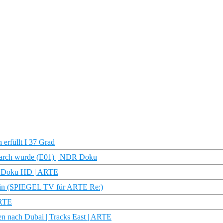
erfüllt I 37 Grad
riarch wurde (E01) | NDR Doku
 | Doku HD | ARTE
erin (SPIEGEL TV für ARTE Re:)
ARTE
en nach Dubai | Tracks East | ARTE