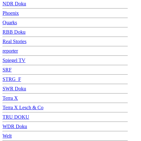
NDR Doku
Phoenix
Quarks
RBB Doku
Real Stories
reporter
Spiegel TV
SRF
STRG_F
SWR Doku
Terra X
Terra X Lesch & Co
TRU DOKU
WDR Doku
Welt