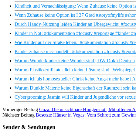
Kindheit und Vernachlässigung: Wenn Zuhause keine Option is
Wenn Zuhause keine Option ist I 37 Grad #storyofmylife #shor
Durch Handy-Nutzung leiden Kinder an Übergewicht. #focustv
Kinder in Not! #dokumentation #focustv #reportage #kinder #n
Wie Kinder auf der Straße leben.. #dokumentation #focustv #re
Kinder zuhause misshandelt.. #dokumentation #focustv #repor
Warum Wunderkinder keine Wunder sind | DW Doku Deutsch
Warum Plastikzertifikate allein keine Lösung sind | Weltspiegel
Warum ich als homosexueller Christ keine Angst mehr habe | 
Warum Dunkle Materie keine Eigenschaft der Raumzeit sein k
Cybergrooming: Jasmin will Kinder und Jugendliche vor sexuel
Vorheriger Beitrag
Gaza: Die unsichtbare Hungersnot | Mit offenen
Nächster Beitrag
Besetzte Häuser in Vegas: Vom Schrott zum Gewin
Sender & Sendungen