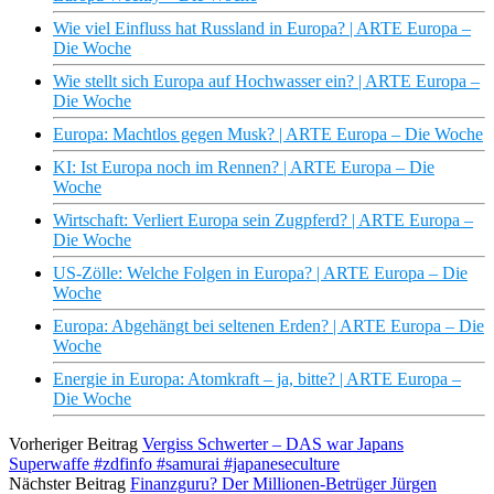
Wie viel Einfluss hat Russland in Europa? | ARTE Europa –
Die Woche
Wie stellt sich Europa auf Hochwasser ein? | ARTE Europa –
Die Woche
Europa: Machtlos gegen Musk? | ARTE Europa – Die Woche
KI: Ist Europa noch im Rennen? | ARTE Europa – Die
Woche
Wirtschaft: Verliert Europa sein Zugpferd? | ARTE Europa –
Die Woche
US-Zölle: Welche Folgen in Europa? | ARTE Europa – Die
Woche
Europa: Abgehängt bei seltenen Erden? | ARTE Europa – Die
Woche
Energie in Europa: Atomkraft – ja, bitte? | ARTE Europa –
Die Woche
Vorheriger Beitrag
Vergiss Schwerter – DAS war Japans
Superwaffe #zdfinfo #samurai #japaneseculture
Nächster Beitrag
Finanzguru? Der Millionen-Betrüger Jürgen