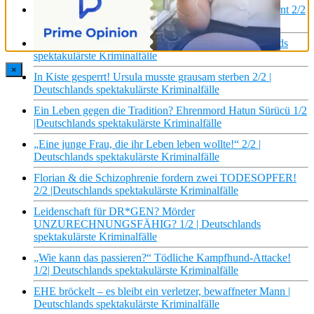
Leben vieler Menschen ZERSTÖRT! Gert Postel enttarnt 2/2
| Deutschlands spektakulärste Kriminalfälle
Wer ist Marianne Bachmeier wirklich? 2/2 | Deutschlands
spektakulärste Kriminalfälle
×
In Kiste gesperrt! Ursula musste grausam sterben 2/2 |
Deutschlands spektakulärste Kriminalfälle
Ein Leben gegen die Tradition? Ehrenmord Hatun Sürücü 1/2
|Deutschlands spektakulärste Kriminalfälle
„Eine junge Frau, die ihr Leben leben wollte!“ 2/2 |
Deutschlands spektakulärste Kriminalfälle
Florian & die Schizophrenie fordern zwei TODESOPFER!
2/2 |Deutschlands spektakulärste Kriminalfälle
Leidenschaft für DR*GEN? Mörder
UNZURECHNUNGSFÄHIG? 1/2 | Deutschlands
spektakulärste Kriminalfälle
„Wie kann das passieren?“ Tödliche Kampfhund-Attacke!
1/2| Deutschlands spektakulärste Kriminalfälle
EHE bröckelt – es bleibt ein verletzer, bewaffneter Mann |
Deutschlands spektakulärste Kriminalfälle