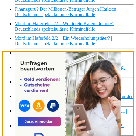
Finanzguru? Der Millionen-Betrüger Jürgen Harksen |
Deutschlands spektakulärste Kriminalfälle
Mord im Haferfeld 1/2 – Wer tötete Karen Oehme? |
Deutschlands spektakulärste Kriminalfälle
Mord im Haferfeld 2/2 – Ein Wiederholungstäter? |
Deutschlands spektakulärste Kriminalfälle
Unschuldig hinter Gittern? 1/2 – Tod nach Schützenfest |
Deutschlands spektakulärste Kriminalfälle
Ein Land sucht einen Mörder 1/2 – Flucht nach Freigang |
Deutschlands spektakulärste Kriminalfälle
Ein Land sucht einen Mörder 2/2 – Falsche Fährten |
Deutschlands spektakulärste Kriminalfälle
Monika Weimar – Mutter und Mörderin? 1/2 – Verschwunden
| Deutschlands spektakulärste Kriminalfälle
Monika Weimar – Mutter und Mörderin? 2/2 – Das Urteil |
Deutschlands spektakulärste Kriminalfälle
Liebesdienste für Millionen 1/2 – Erpressung mit Video! |
Deutschlands spektakulärste Kriminalfälle