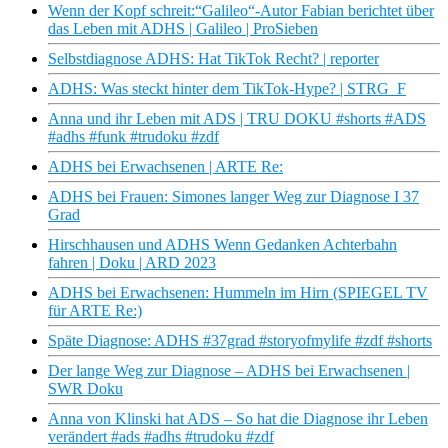
Wenn der Kopf schreit:“Galileo“-Autor Fabian berichtet über
das Leben mit ADHS | Galileo | ProSieben
Selbstdiagnose ADHS: Hat TikTok Recht? | reporter
ADHS: Was steckt hinter dem TikTok-Hype? | STRG_F
Anna und ihr Leben mit ADS | TRU DOKU #shorts #ADS
#adhs #funk #trudoku #zdf
ADHS bei Erwachsenen | ARTE Re:
ADHS bei Frauen: Simones langer Weg zur Diagnose I 37
Grad
Hirschhausen und ADHS Wenn Gedanken Achterbahn
fahren | Doku | ARD 2023
ADHS bei Erwachsenen: Hummeln im Hirn (SPIEGEL TV
für ARTE Re:)
Späte Diagnose: ADHS #37grad #storyofmylife #zdf #shorts
Der lange Weg zur Diagnose – ADHS bei Erwachsenen |
SWR Doku
Anna von Klinski hat ADS – So hat die Diagnose ihr Leben
verändert #ads #adhs #trudoku #zdf