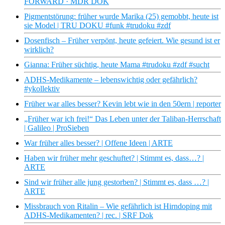
FORWARD · MDR DOK
Pigmentstörung: früher wurde Marika (25) gemobbt, heute ist
sie Model | TRU DOKU #funk #trudoku #zdf
Dosenfisch – Früher verpönt, heute gefeiert. Wie gesund ist er
wirklich?
Gianna: Früher süchtig, heute Mama #trudoku #zdf #sucht
ADHS-Medikamente – lebenswichtig oder gefährlich?
#ykollektiv
Früher war alles besser? Kevin lebt wie in den 50ern | reporter
„Früher war ich frei!“ Das Leben unter der Taliban-Herrschaft
| Galileo | ProSieben
War früher alles besser? | Offene Ideen | ARTE
Haben wir früher mehr geschuftet? | Stimmt es, dass…? |
ARTE
Sind wir früher alle jung gestorben? | Stimmt es, dass …? |
ARTE
Missbrauch von Ritalin – Wie gefährlich ist Hirndoping mit
ADHS-Medikamenten? | rec. | SRF Dok