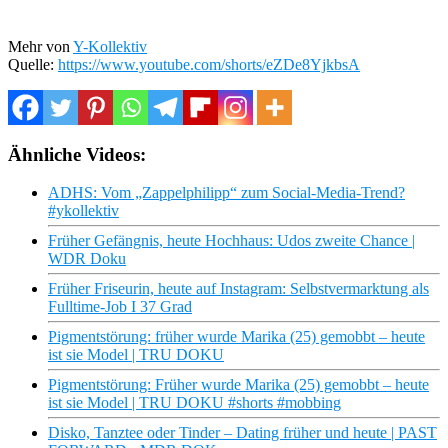
Mehr von
Y-Kollektiv
Quelle:
https://www.youtube.com/shorts/eZDe8YjkbsA
Ähnliche Videos:
ADHS: Vom „Zappelphilipp“ zum Social-Media-Trend?
#ykollektiv
Früher Gefängnis, heute Hochhaus: Udos zweite Chance |
WDR Doku
Früher Friseurin, heute auf Instagram: Selbstvermarktung als
Fulltime-Job I 37 Grad
Pigmentstörung: früher wurde Marika (25) gemobbt – heute
ist sie Model | TRU DOKU
Pigmentstörung: Früher wurde Marika (25) gemobbt – heute
ist sie Model | TRU DOKU #shorts #mobbing
Disko, Tanztee oder Tinder – Dating früher und heute | PAST