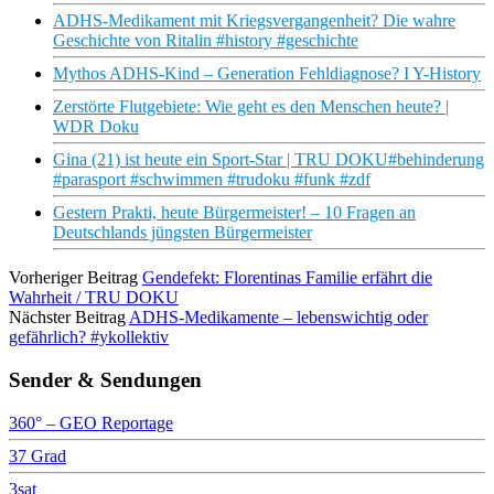
ADHS-Medikament mit Kriegsvergangenheit? Die wahre
Geschichte von Ritalin #history #geschichte
Mythos ADHS-Kind – Generation Fehldiagnose? I Y-History
Zerstörte Flutgebiete: Wie geht es den Menschen heute? |
WDR Doku
Gina (21) ist heute ein Sport-Star | TRU DOKU#behinderung
#parasport #schwimmen #trudoku #funk #zdf
Gestern Prakti, heute Bürgermeister! – 10 Fragen an
Deutschlands jüngsten Bürgermeister
Vorheriger Beitrag
Gendefekt: Florentinas Familie erfährt die
Wahrheit / TRU DOKU
Nächster Beitrag
ADHS-Medikamente – lebenswichtig oder
gefährlich? #ykollektiv
Sender & Sendungen
360° – GEO Reportage
37 Grad
3sat