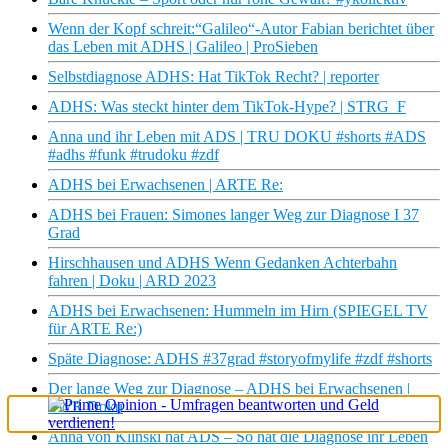
Wenn der Kopf schreit:“Galileo“-Autor Fabian berichtet über
das Leben mit ADHS | Galileo | ProSieben
Selbstdiagnose ADHS: Hat TikTok Recht? | reporter
ADHS: Was steckt hinter dem TikTok-Hype? | STRG_F
Anna und ihr Leben mit ADS | TRU DOKU #shorts #ADS
#adhs #funk #trudoku #zdf
ADHS bei Erwachsenen | ARTE Re:
ADHS bei Frauen: Simones langer Weg zur Diagnose I 37
Grad
Hirschhausen und ADHS Wenn Gedanken Achterbahn
fahren | Doku | ARD 2023
ADHS bei Erwachsenen: Hummeln im Hirn (SPIEGEL TV
für ARTE Re:)
Späte Diagnose: ADHS #37grad #storyofmylife #zdf #shorts
Der lange Weg zur Diagnose – ADHS bei Erwachsenen |
SWR Doku
Anna von Klinski hat ADS – So hat die Diagnose ihr Leben