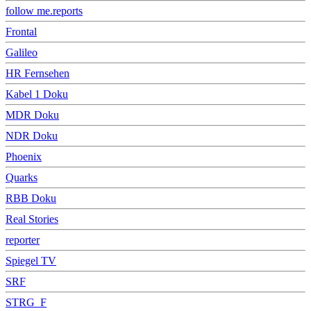
follow me.reports
Frontal
Galileo
HR Fernsehen
Kabel 1 Doku
MDR Doku
NDR Doku
Phoenix
Quarks
RBB Doku
Real Stories
reporter
Spiegel TV
SRF
STRG_F