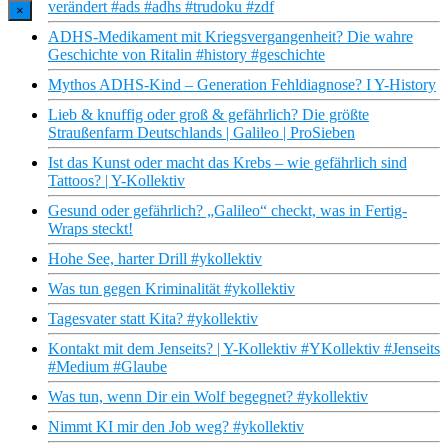
verändert #ads #adhs #trudoku #zdf
×
ADHS-Medikament mit Kriegsvergangenheit? Die wahre
Geschichte von Ritalin #history #geschichte
Mythos ADHS-Kind – Generation Fehldiagnose? I Y-History
Lieb & knuffig oder groß & gefährlich? Die größte
Straußenfarm Deutschlands | Galileo | ProSieben
Ist das Kunst oder macht das Krebs – wie gefährlich sind
Tattoos? | Y-Kollektiv
Gesund oder gefährlich? „Galileo“ checkt, was in Fertig-
Wraps steckt!
Hohe See, harter Drill #ykollektiv
Was tun gegen Kriminalität #ykollektiv
Tagesvater statt Kita? #ykollektiv
Kontakt mit dem Jenseits? | Y-Kollektiv #YKollektiv #Jenseits
#Medium #Glaube
Was tun, wenn Dir ein Wolf begegnet? #ykollektiv
Nimmt KI mir den Job weg? #ykollektiv