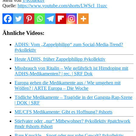
Mehr von
Y-Kollektiv
Quelle:
https://www.youtube.com/shorts/LWScI_l1uzc
Ähnliche Videos:
ADHS: Vom „Zappelphilipp“ zum Social-Media-Trend?
#ykollektiv
Heute ADHS, früher Zappelphilipp #ykollektiv
Missbrauch von Ritalin – Wie gefährlich ist Hirndoping mit
ADHS-Medikamenten? | rec. | SRF Dok
Europa gehen die Medikamente aus / Wie umgehen mit
Wölfen? | ARTE Europa – Die Woche
Tödliche Medikamente – Tragödie in der Gangsta-Rap-Szene
| DOK | SRF
ME/CFS Medikamente: Gibt es Hoffnung? #shorts
Stiefvater oder „nur“ Mitbewohner? #ykollektiv #patchwork
#mdr #shorts #short
Bare Knuckle – Sport oder nur rohe Gewalt? #ykollektiv