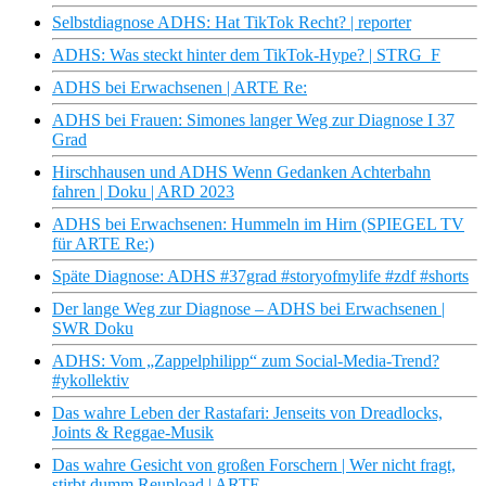
Selbstdiagnose ADHS: Hat TikTok Recht? | reporter
ADHS: Was steckt hinter dem TikTok-Hype? | STRG_F
ADHS bei Erwachsenen | ARTE Re:
ADHS bei Frauen: Simones langer Weg zur Diagnose I 37
Grad
Hirschhausen und ADHS Wenn Gedanken Achterbahn
fahren | Doku | ARD 2023
ADHS bei Erwachsenen: Hummeln im Hirn (SPIEGEL TV
für ARTE Re:)
Späte Diagnose: ADHS #37grad #storyofmylife #zdf #shorts
Der lange Weg zur Diagnose – ADHS bei Erwachsenen |
SWR Doku
ADHS: Vom „Zappelphilipp“ zum Social-Media-Trend?
#ykollektiv
Das wahre Leben der Rastafari: Jenseits von Dreadlocks,
Joints & Reggae-Musik
Das wahre Gesicht von großen Forschern | Wer nicht fragt,
stirbt dumm Reupload | ARTE