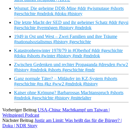
Wismut: Die geheime DDR-Mine #ddr #wismutaue #shorts
#geschichte #mdrdok #doku #history
Die letzte Macht der SED und ihr geheimer Schatz #ddr #gysi
#geschichte #vermögen #history #mdrdok
1949 in Ost und West – Zwei Familien und ihre Träume
#nationalsozialismus #history #geschichte
Katastrophenwinter 1978/79 in #Oberhof #ddr #geschichte
#doku #shorts #winter #history #mdr #mdrdok
Zwischen Gedenken und rechter Propaganda #dresden #ww2
#history #mdrdok #shorts #geschichte #mdr
Ganz normale Täter? – Mitläufer im KZ-System #shorts
#geschichte #ns #kz #ww2 #mdrdok #history
Kaiser ohne Krönung? Barbarossas Machtanspruch #shorts
#mdrdok #geschichte #history #mittelalter
Vorheriger Beitrag
USA-China: Machtkampf um Taiwan |
Weltspiegel Podcast
Nächster Beitrag
Justiz am Limit: Was heißt das für die Bürger? |
Doku | NDR Story