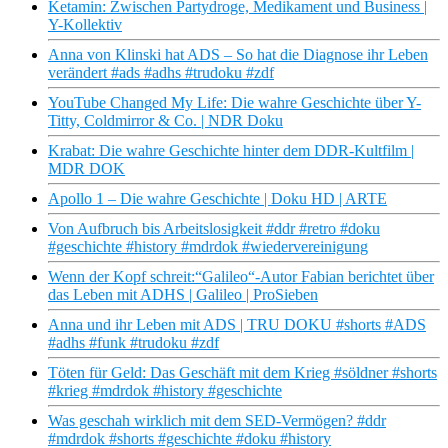
Ketamin: Zwischen Partydroge, Medikament und Business |
Y-Kollektiv
Anna von Klinski hat ADS – So hat die Diagnose ihr Leben
verändert #ads #adhs #trudoku #zdf
YouTube Changed My Life: Die wahre Geschichte über Y-
Titty, Coldmirror & Co. | NDR Doku
Krabat: Die wahre Geschichte hinter dem DDR-Kultfilm |
MDR DOK
Apollo 1 – Die wahre Geschichte | Doku HD | ARTE
Von Aufbruch bis Arbeitslosigkeit #ddr #retro #doku
#geschichte #history #mdrdok #wiedervereinigung
Wenn der Kopf schreit:“Galileo“-Autor Fabian berichtet über
das Leben mit ADHS | Galileo | ProSieben
Anna und ihr Leben mit ADS | TRU DOKU #shorts #ADS
#adhs #funk #trudoku #zdf
Töten für Geld: Das Geschäft mit dem Krieg #söldner #shorts
#krieg #mdrdok #history #geschichte
Was geschah wirklich mit dem SED-Vermögen? #ddr
#mdrdok #shorts #geschichte #doku #history