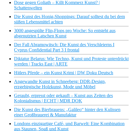
Dose gegen Goliath – Killt Kommerz Kunst? |
Schattenwelten
Die Kunst des Honig-Shoppings: Darauf solltest du bei dem
süßen Lebensmittel achten
3000 angespülte Flip-Flops pro Woche: So entsteht aus
abgenutzten Latschen Kunst
Der Fall Abramowitsch: Die Kunst des Verschleierns I
Cyprus Confidential Part 3 I frontal
Diktatur Belarus: Wie Techno, Kunst und Proteste unterdrückt
werden | Tracks East | ARTE
Hitlers Pferde – ein Kunst Krimi | DW Doku Deutsch
Angewandte Kunst in Schneeberg: DDR-Design,
erzgebirgische Holzkunst, Mode und Möbel
Geraubt, erpresst oder gekauft – Kunst aus Zeiten des
Kolonialismus | ECHT | MDR DOK
Die Kunst des Bierbrauens: „Galileo“ hinter den Kulissen
einer Großbrauerei & Manufaktur
Londons einzigartige Café- und Barwelt: Eine Kombination
aus Staunen, Spaß und Kunst