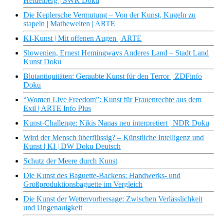
Heidelberg | SWR Doku
Die Keplersche Vermutung – Von der Kunst, Kugeln zu
stapeln | Mathewelten | ARTE
KI-Kunst | Mit offenen Augen | ARTE
Slowenien, Ernest Hemingways Anderes Land – Stadt Land
Kunst Doku
Blutantiquitäten: Geraubte Kunst für den Terror | ZDFinfo
Doku
“Women Live Freedom”: Kunst für Frauenrechte aus dem
Exil | ARTE Info Plus
Kunst-Challenge: Nikis Nanas neu interpretiert | NDR Doku
Wird der Mensch überflüssig? – Künstliche Intelligenz und
Kunst | KI | DW Doku Deutsch
Schutz der Meere durch Kunst
Die Kunst des Baguette-Backens: Handwerks- und
Großproduktionsbaguette im Vergleich
Die Kunst der Wettervorhersage: Zwischen Verlässlichkeit
und Ungenauigkeit