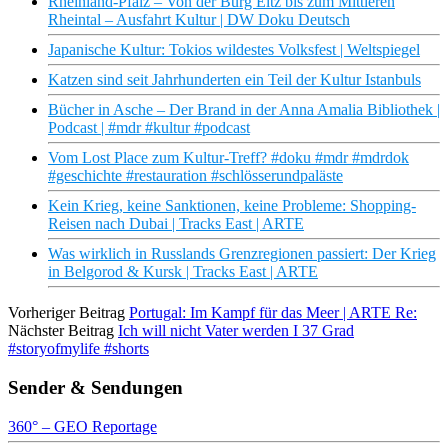
Rheinland-Pfalz – Von der Burg Eltz bis zum Mittleren
Rheintal – Ausfahrt Kultur | DW Doku Deutsch
Japanische Kultur: Tokios wildestes Volksfest | Weltspiegel
Katzen sind seit Jahrhunderten ein Teil der Kultur Istanbuls
Bücher in Asche – Der Brand in der Anna Amalia Bibliothek |
Podcast | #mdr #kultur #podcast
Vom Lost Place zum Kultur-Treff? #doku #mdr #mdrdok
#geschichte #restauration #schlösserundpaläste
Kein Krieg, keine Sanktionen, keine Probleme: Shopping-
Reisen nach Dubai | Tracks East | ARTE
Was wirklich in Russlands Grenzregionen passiert: Der Krieg
in Belgorod & Kursk | Tracks East | ARTE
Vorheriger Beitrag
Portugal: Im Kampf für das Meer | ARTE Re:
Nächster Beitrag
Ich will nicht Vater werden I 37 Grad
#storyofmylife #shorts
Sender & Sendungen
360° – GEO Reportage