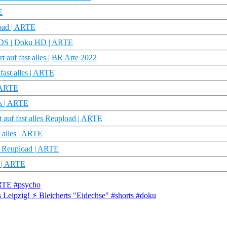
E
oad | ARTE
 KIDS | Doku HD | ARTE
auf fast alles | BR Arte 2022
fast alles | ARTE
| ARTE
es | ARTE
 auf fast alles Reupload | ARTE
t alles | ARTE
es Reupload | ARTE
m | ARTE
ARTE #psycho
 Leipzig! ⚡ Bleicherts "Eidechse" #shorts #doku