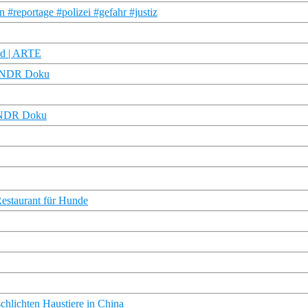
 #reportage #polizei #gefahr #justiz
ad | ARTE
 | NDR Doku
| NDR Doku
Restaurant für Hunde
chlichten Haustiere in China