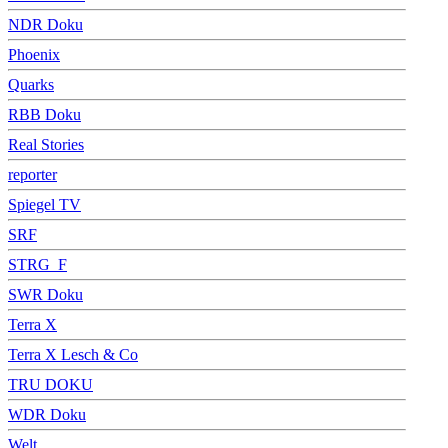
NDR Doku
Phoenix
Quarks
RBB Doku
Real Stories
reporter
Spiegel TV
SRF
STRG_F
SWR Doku
Terra X
Terra X Lesch & Co
TRU DOKU
WDR Doku
Welt