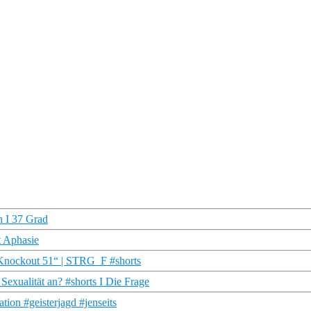
n I 37 Grad
t Aphasie
„Knockout 51“ | STRG_F #shorts
Sexualität an? #shorts I Die Frage
ion #geisterjagd #jenseits