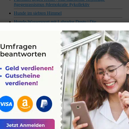
#gegenrassismus #demokratie #ykollektiv
Hunde im siebten Himmel
Hunde-Wassersport mit Labrador Dustu | Die
Nordreportage | NDR Doku
Stiefvater oder „nur“ Mitbewohner? #ykollektiv
#patchwork #mdr #shorts #short
Hier surfen Hunde!
Warum kein Rauchverbot? #ykollektiv
In 16 Sekunden Dein Leben zerstört #ykollektiv
JGA Extrem #ykollektiv
Ballern vor der Hochzeit #ykollektiv
Was tun nach einem Tornado? #ykollektiv
Sammelheft für Zigaretten-Käufer #ykollektiv
POV: Jeder darf überall rauchen #ykollektiv
Verprügelt beim JGA #ykollektiv
1.500 km/h in mehr als 10.000 Metern Höhe: Der Job als