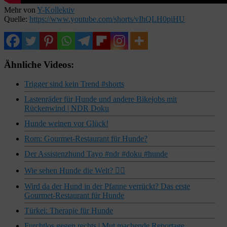
Mehr von
Y-Kollektiv
Quelle:
https://www.youtube.com/shorts/vIhQLH0piHU
Ähnliche Videos:
Trigger sind kein Trend #shorts
Lastenräder für Hunde und andere Bikejobs mit
Rückenwind | NDR Doku
Hunde weinen vor Glück!
Rom: Gourmet-Restaurant für Hunde?
Der Assistenzhund Tayo #ndr #doku #hunde
Wie sehen Hunde die Welt? 🐕‍🦺
Wird da der Hund in der Pfanne verrückt? Das erste
Gourmet-Restaurant für Hunde
Türkei: Therapie für Hunde
Furchtlos gegen rechts | Mut machende Reportage