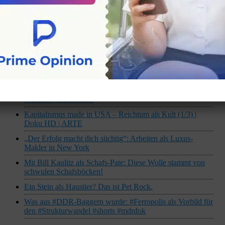
Tornado-Pilot ist nichts für schwache Nerven!
Als der Tee in den Norden kam: Geschichte und moderne
Produktion bei Bünting | Unsere Geschichte | N
Profi-Gamer – Der Traum vom Zocken als Beruf I 37 Grad
Raketen-Sticker als Mahnung | ARTE #shorts
Cannabis als Medizin | Doku aktiv und gesund | BR 2023
Inside Findom Szene: Kann man als Geldherrin reich
werden? | Y-Kollektiv
Kapitalismus made in USA – Reichtum als Kult (1/3) |
Doku HD | ARTE
„Der Erfolg macht dich süchtig“: Arbeiten als Luxus-
Makler in New York
Mit Bill Kaulitz als Schafs-Pate: Diese Wolle stammt von
schwulen Schafsböcken!
Ein Stein als Haustier? Das ist Pet Rock.
Was aus #DDR-Baggern wurde: #Ferropolis als Vorbild für
den #Strukturwandel #shorts #mdrdok