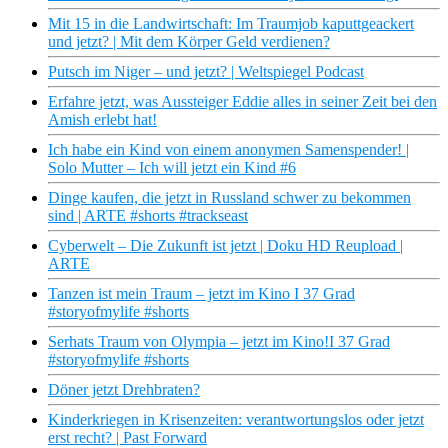
Mit 15 in die Landwirtschaft: Im Traumjob kaputtgeackert
und jetzt? | Mit dem Körper Geld verdienen?
Putsch im Niger – und jetzt? | Weltspiegel Podcast
Erfahre jetzt, was Aussteiger Eddie alles in seiner Zeit bei den
Amish erlebt hat!
Ich habe ein Kind von einem anonymen Samenspender! |
Solo Mutter – Ich will jetzt ein Kind #6
Dinge kaufen, die jetzt in Russland schwer zu bekommen
sind | ARTE #shorts #trackseast
Cyberwelt – Die Zukunft ist jetzt | Doku HD Reupload |
ARTE
Tanzen ist mein Traum – jetzt im Kino I 37 Grad
#storyofmylife #shorts
Serhats Traum von Olympia – jetzt im Kino!I 37 Grad
#storyofmylife #shorts
Döner jetzt Drehbraten?
Kinderkriegen in Krisenzeiten: verantwortungslos oder jetzt
erst recht? | Past Forward