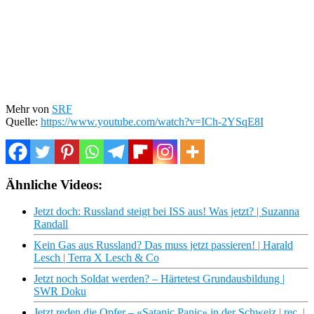
Mehr von
SRF
Quelle:
https://www.youtube.com/watch?v=ICh-2YSqE8I
Ähnliche Videos:
Jetzt doch: Russland steigt bei ISS aus! Was jetzt? | Suzanna
Randall
Kein Gas aus Russland? Das muss jetzt passieren! | Harald
Lesch | Terra X Lesch & Co
Jetzt noch Soldat werden? – Härtetest Grundausbildung |
SWR Doku
Jetzt reden die Opfer – «Satanic Panic» in der Schweiz | rec. |