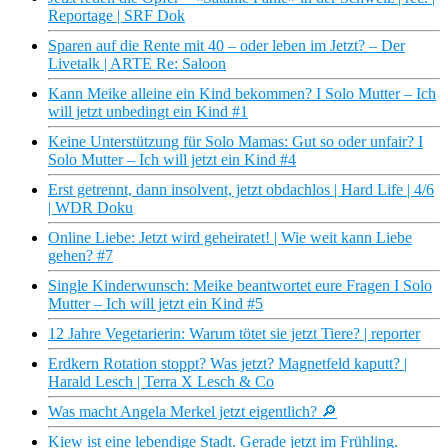
Reportage | SRF Dok
Sparen auf die Rente mit 40 – oder leben im Jetzt? – Der
Livetalk | ARTE Re: Saloon
Kann Meike alleine ein Kind bekommen? I Solo Mutter – Ich
will jetzt unbedingt ein Kind #1
Keine Unterstützung für Solo Mamas: Gut so oder unfair? I
Solo Mutter – Ich will jetzt ein Kind #4
Erst getrennt, dann insolvent, jetzt obdachlos | Hard Life | 4/6
| WDR Doku
Online Liebe: Jetzt wird geheiratet! | Wie weit kann Liebe
gehen? #7
Single Kinderwunsch: Meike beantwortet eure Fragen I Solo
Mutter – Ich will jetzt ein Kind #5
12 Jahre Vegetarierin: Warum tötet sie jetzt Tiere? | reporter
Erdkern Rotation stoppt? Was jetzt? Magnetfeld kaputt? |
Harald Lesch | Terra X Lesch & Co
Was macht Angela Merkel jetzt eigentlich? 🔎
Kiew ist eine lebendige Stadt. Gerade jetzt im Frühling.