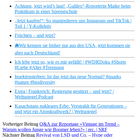
Achtung, jetzt wird’s laut! „Galileo“-Reporterin Maike beim
Praktikum in einer Sprengschule
„Jetzt kaufen!“: So manipulieren uns Instagram und TikTok |
Teil 1 | Y-Kollektiv
Früchten – und jetzt?
🚘Wir kennen sie bisher nur aus den USA, jetzt kommen sie
aber nach Deutschland!
Ich lebe jetzt so, wie es mir gefällt! | #WDRDoku #Shorts
#Liebe #Alter #Trennung
Insektensterben: Ist das jetzt das neue Normal? #quarks
#nature #biodiversity
Extra | Frankreich: Regierung gestürzt – und jetzt? |
Weltspiegel Podcast
Kasachstans nukleares Erbe: Verstrahlt für Generationen –
und jetzt ein Atomkraftwerk? | Weltspiegel
Vorheriger Beitrag
Q&A zur Reportage «Vintage im Trend –
Warum wollen Junge wie Boomer leben?» | rec. | SRF
Nächster Beitrag
Revival von LSD und Co. – Hype oder