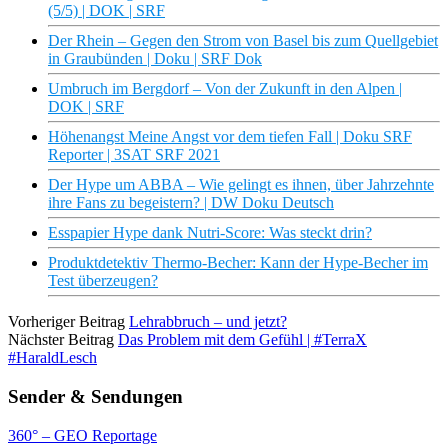
(5/5) | DOK | SRF
Der Rhein – Gegen den Strom von Basel bis zum Quellgebiet
in Graubünden | Doku | SRF Dok
Umbruch im Bergdorf – Von der Zukunft in den Alpen |
DOK | SRF
Höhenangst Meine Angst vor dem tiefen Fall | Doku SRF
Reporter | 3SAT SRF 2021
Der Hype um ABBA – Wie gelingt es ihnen, über Jahrzehnte
ihre Fans zu begeistern? | DW Doku Deutsch
Esspapier Hype dank Nutri-Score: Was steckt drin?
Produktdetektiv Thermo-Becher: Kann der Hype-Becher im
Test überzeugen?
Vorheriger Beitrag
Lehrabbruch – und jetzt?
Nächster Beitrag
Das Problem mit dem Gefühl | #TerraX
#HaraldLesch
Sender & Sendungen
360° – GEO Reportage