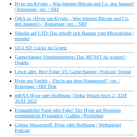
Hype um Krypto – Was bringen Bitcoin und Co. den Jungen?
| Reportage | rec. | SRF
Q&A zu «Hype um Krypto – Was bringen Bitcoin und Co.
den Jungen?» | Reportage | rec. | SRF
Ständig auf LSD: Das erhofft sich Bastian vom Microdosing |
reporter
1D-LSD: Lücke im Gesetz
Gamechanger Abnehmspritzen: Das MUSST du wissen! |
Quarks
Lösch alles, Bro! Folge 3/5: Gamechanger | Podcast | frontal
Hype um Vanlife – Flucht aus dem Hamsterrad? | rec. |
Reportage | SRF Dok
mRNA Hype oder Hoffnung | Doku Wissen hoch 2 | ZDF
3SAT 2022
Erstaunlicher Fund oder Fake? Der Hype um Bosniens
vermeintliche Pyramiden | Galileo | ProSieben
Grüner Wasserstoff: Hype oder Hoffnung | Weltspiegel
Podcast