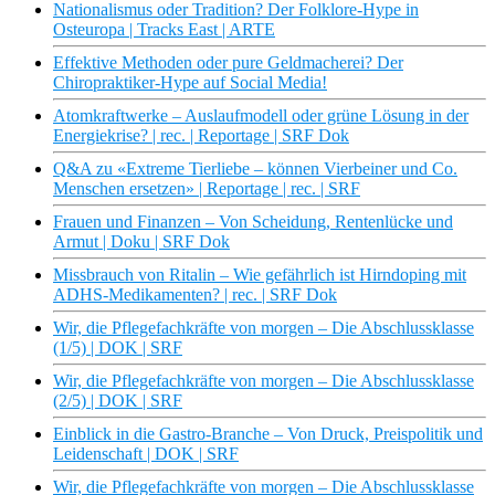
Nationalismus oder Tradition? Der Folklore-Hype in
Osteuropa | Tracks East | ARTE
Effektive Methoden oder pure Geldmacherei? Der
Chiropraktiker-Hype auf Social Media!
Atomkraftwerke – Auslaufmodell oder grüne Lösung in der
Energiekrise? | rec. | Reportage | SRF Dok
Q&A zu «Extreme Tierliebe – können Vierbeiner und Co.
Menschen ersetzen» | Reportage | rec. | SRF
Frauen und Finanzen – Von Scheidung, Rentenlücke und
Armut | Doku | SRF Dok
Missbrauch von Ritalin – Wie gefährlich ist Hirndoping mit
ADHS-Medikamenten? | rec. | SRF Dok
Wir, die Pflegefachkräfte von morgen – Die Abschlussklasse
(1/5) | DOK | SRF
Wir, die Pflegefachkräfte von morgen – Die Abschlussklasse
(2/5) | DOK | SRF
Einblick in die Gastro-Branche – Von Druck, Preispolitik und
Leidenschaft | DOK | SRF
Wir, die Pflegefachkräfte von morgen – Die Abschlussklasse