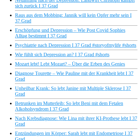
Neuanfang nach der Depression: Landwirt Christoph kämpft
sich zurück I 37 Grad
Raus aus dem Mobbing: Jannik will kein Opfer mehr sein I
37 Grad
Erschöpfung und Depression – Wie Post Covid Sophies
Alltag bestimmt I 37 Grad
Psychiatrie nach Depression I 37 Grad #storyofmylife #shorts
Wie fühlt sich Depression an? I 37 Grad #shorts
Mozart lebt! Lebt Mozart? – Über die Erben des Genies
Diagnose Tourette – Wie Pauline mit der Krankheit lebt I 37
Grad
Unheilbar Krank: So lebt Janine mit Multiple Sklerose I 37
Grad
Betrunken im Mutterleib: So lebt Beni mit dem Fetalen
Alkoholsyndrom I 37 Grad
Nach Krebsdiagnose: Wie Lina mit ihrer KI-Prothese lebt I 37
Grad
Entzündungen im Körper: Sarah lebt mit Endometriose I 37
Grad