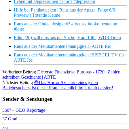
Leben mit Depressionen #shorts #depression
Hilfe bei Panikattacken | Raus aus der Angst | Folge 6/6
Preview | Tötende Keime
Raus aus der Obdachlosigkeit? #focustv #dokumentation
#lotto
Fritte (20) will raus aus der Sucht | Hard Life | WDR Doku
Raus aus der Medikamentenabhängigkeit | ARTE Re:
Raus aus der Medikamentenabhängigkeit | SPIEGEL TV für
ARTE Re:
Vorheriger Beitrag
Die erste Finanzkrise Europas - 1720 | Zahlen
schreiben Geschichte | ARTE
Nächster Beitrag
😳Das Horror Szenario eines jeden
Badebesuchers, ist dieser Frau tatsächlich im Urlaub passiert!
Sender & Sendungen
360° – GEO Reportage
37 Grad
3sat