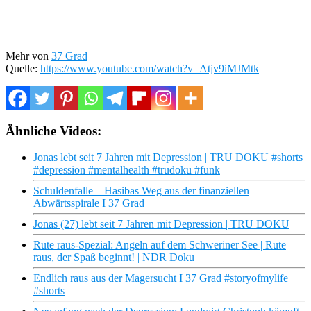
Mehr von
37 Grad
Quelle:
https://www.youtube.com/watch?v=Atjv9iMJMtk
Ähnliche Videos:
Jonas lebt seit 7 Jahren mit Depression | TRU DOKU #shorts
#depression #mentalhealth #trudoku #funk
Schuldenfalle – Hasibas Weg aus der finanziellen
Abwärtsspirale I 37 Grad
Jonas (27) lebt seit 7 Jahren mit Depression | TRU DOKU
Rute raus-Spezial: Angeln auf dem Schweriner See | Rute
raus, der Spaß beginnt! | NDR Doku
Endlich raus aus der Magersucht I 37 Grad #storyofmylife
#shorts